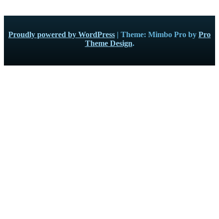
Proudly powered by WordPress
|
Theme: Mimbo Pro by
Pro
Theme Design
.