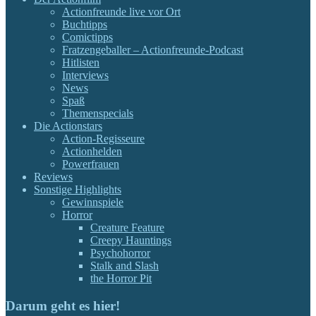
Actionfreunde live vor Ort
Buchtipps
Comictipps
Fratzengeballer – Actionfreunde-Podcast
Hitlisten
Interviews
News
Spaß
Themenspecials
Die Actionstars
Action-Regisseure
Actionhelden
Powerfrauen
Reviews
Sonstige Highlights
Gewinnspiele
Horror
Creature Feature
Creepy Hauntings
Psychohorror
Stalk and Slash
the Horror Pit
Darum geht es hier!