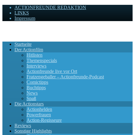
ACTIONFREUNDE REDAKTION
LINKS
Impressum
Actionfreunde
Wir zelebrieren Actionfilme, die rocken!
Startseite
Der Actionfilm
Hitlisten
Themenspecials
Interviews
Actionfreunde live vor Ort
Fratzengeballer – Actionfreunde-Podcast
Comictipps
Buchtipps
News
Spaß
Die Actionstars
Actionhelden
Powerfrauen
Action-Regisseure
Reviews
Sonstige Highlights