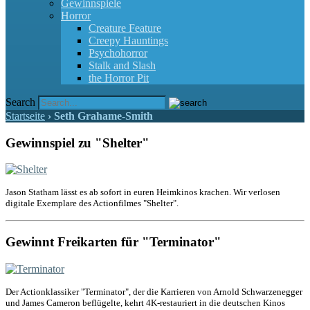
Gewinnspiele
Horror
Creature Feature
Creepy Hauntings
Psychohorror
Stalk and Slash
the Horror Pit
Search
Startseite
›
Seth Grahame-Smith
Gewinnspiel zu "Shelter"
Jason Statham lässt es ab sofort in euren Heimkinos krachen. Wir verlosen
digitale Exemplare des Actionfilmes "Shelter".
Gewinnt Freikarten für "Terminator"
Der Actionklassiker "Terminator", der die Karrieren von Arnold Schwarzenegger
und James Cameron beflügelte, kehrt 4K-restauriert in die deutschen Kinos