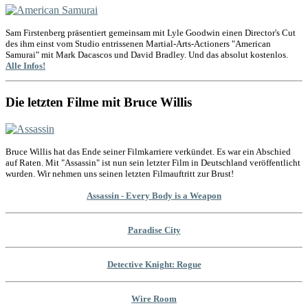
Sam Firstenberg präsentiert gemeinsam mit Lyle Goodwin einen Director's Cut
des ihm einst vom Studio entrissenen Martial-Arts-Actioners "American
Samurai" mit Mark Dacascos und David Bradley. Und das absolut kostenlos.
Alle Infos!
Die letzten Filme mit Bruce Willis
Bruce Willis hat das Ende seiner Filmkarriere verkündet. Es war ein Abschied
auf Raten. Mit "Assassin" ist nun sein letzter Film in Deutschland veröffentlicht
wurden. Wir nehmen uns seinen letzten Filmauftritt zur Brust!
Assassin - Every Body is a Weapon
Paradise City
Detective Knight: Rogue
Wire Room