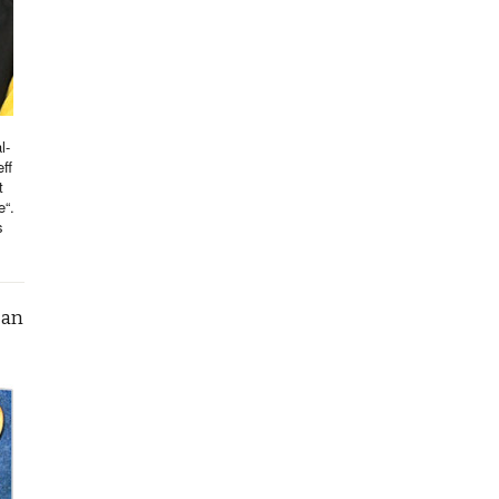
l-
ff
t
e“.
s
can