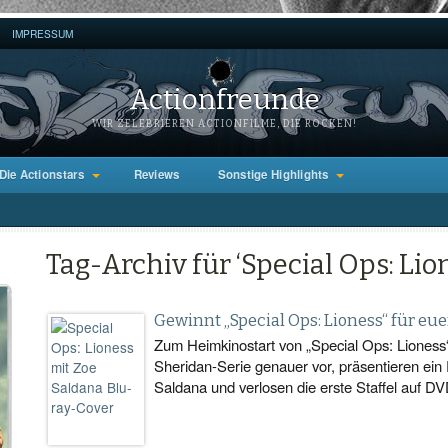
IMPRESSUM
Actionfreunde
WIR ZELEBRIEREN ACTIONFILME, DIE ROCKEN!
Die Actionstars
Reviews
Sonstige Highlights
Tag-Archiv für ‘Special Ops: Lio
Gewinnt „Special Ops: Lioness“ für eu
Zum Heimkinostart von „Special Ops: Lioness“ 
Sheridan-Serie genauer vor, präsentieren ein 
Saldana und verlosen die erste Staffel auf DV