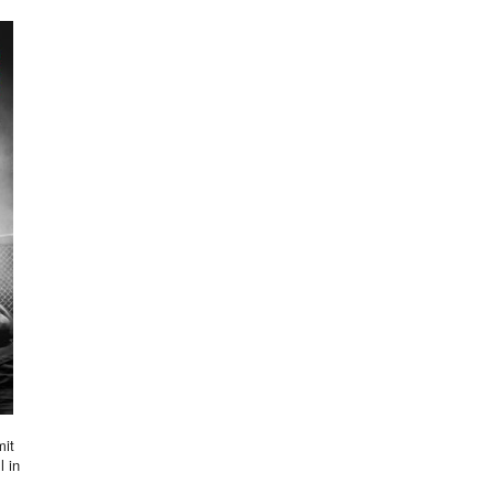
mit
l in