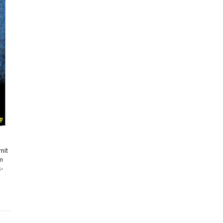
mit
hm
s-