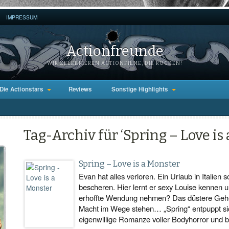
IMPRESSUM
Actionfreunde
WIR ZELEBRIEREN ACTIONFILME, DIE ROCKEN!
Die Actionstars
Reviews
Sonstige Highlights
Tag-Archiv für ‘Spring – Love is
Spring – Love is a Monster
Evan hat alles verloren. Ein Urlaub in Italien
bescheren. Hier lernt er sexy Louise kennen u
erhoffte Wendung nehmen? Das düstere Gehe
Macht im Wege stehen… „Spring“ entpuppt sic
eigenwillige Romanze voller Bodyhorror und