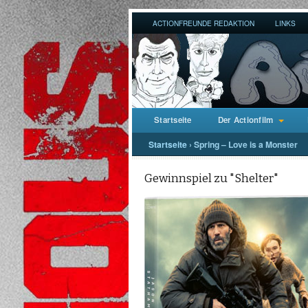
ACTIONFREUNDE REDAKTION
LINKS
Startseite
Der Actionfilm
Startseite
›
Spring – Love is a Monster
Gewinnspiel zu "Shelter"