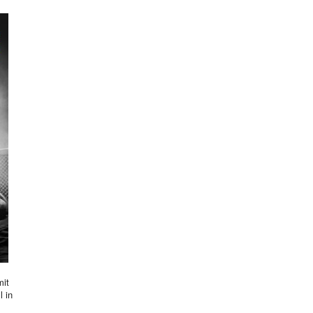
mit
l in