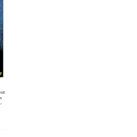
mit
hm
s-