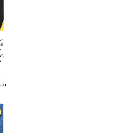
l-
ff
t
e“.
s
can