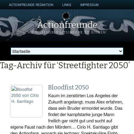
ACTIONFREUNDE REDAKTION
LINKS
IMPRESSUM
Actionfreunde
WIR ZELEBRIEREN ACTIONFILME, DIE ROCKEN!
Tag-Archiv für ‘Streetfighter 2050’
Bloodfist 2050
Kaum im zerstörten Los Angeles der
Zukunft angelangt, muss Alex erfahren,
dass sein Bruder ermordet wurde. Das
findet der kampfstarke junge Mann
freilich gar nicht gut und sucht auf
eigene Faust nach den Mördern… Cirio H. Santiago gibt
den Actionfans, wonach sie lechzen: Spektakuläre Fight-