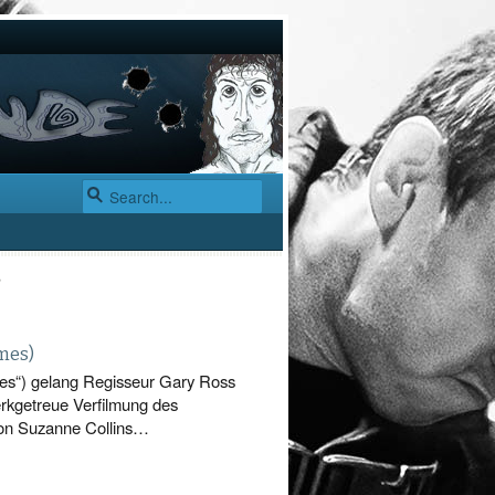
’
mes)
mes“) gelang Regisseur Gary Ross
erkgetreue Verfilmung des
on Suzanne Collins…