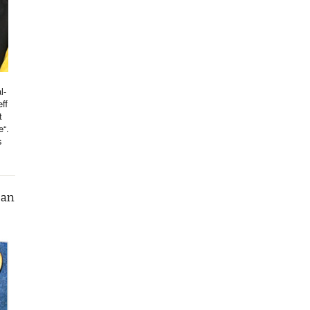
l-
ff
t
e“.
s
can