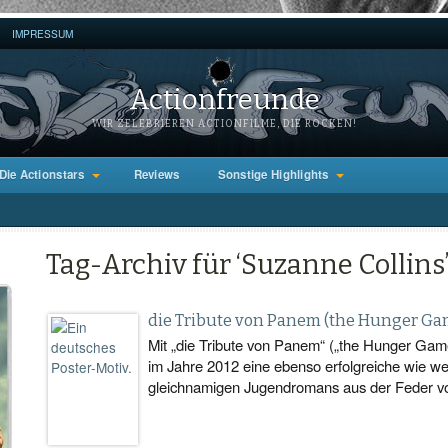
IMPRESSUM
Actionfreunde
WIR ZELEBRIEREN ACTIONFILME, DIE ROCKEN!
Die Actionstars
Reviews
Sonstige Highlights
Tag-Archiv für ‘Suzanne Collins
die Tribute von Panem (the Hunger Ga
Mit „die Tribute von Panem“ („the Hunger Ga
im Jahre 2012 eine ebenso erfolgreiche wie w
gleichnamigen Jugendromans aus der Feder v