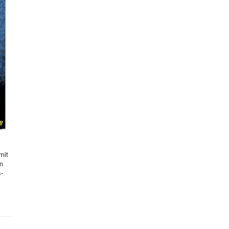
mit
hm
s-