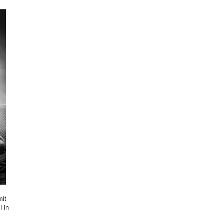
mit
l in