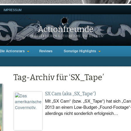
IMPRESSUM
Actionfreunde
WIR ZELEBRIEREN ACTIONFILME, DIE ROCKEN!
Die Actionstars
Reviews
Sonstige Highlights
Tag-Archiv für ‘SX_Tape’
SX Cam (aka „SX_Tape“)
Mit „SX Cam“ (bzw. „SX_Tape“) hat sich „C
2013 an einem Low-Budget-„Found-Footage“-H
allerdings nicht sonderlich erfolgreich…