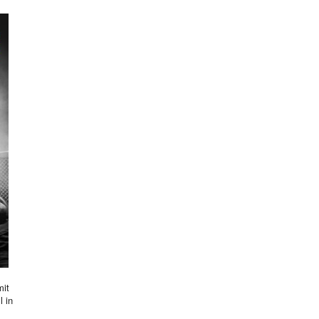
mit
l in