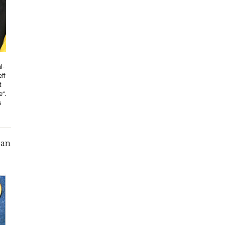
l-
ff
t
e“.
s
can