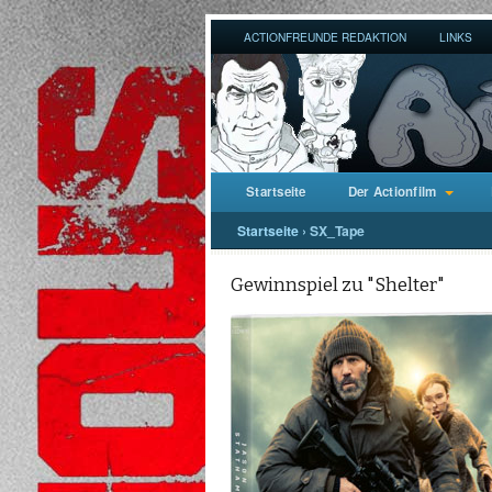
ACTIONFREUNDE REDAKTION
LINKS
Startseite
Der Actionfilm
Startseite
›
SX_Tape
Gewinnspiel zu "Shelter"