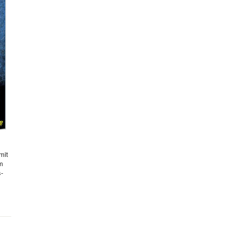
mit
hm
s-