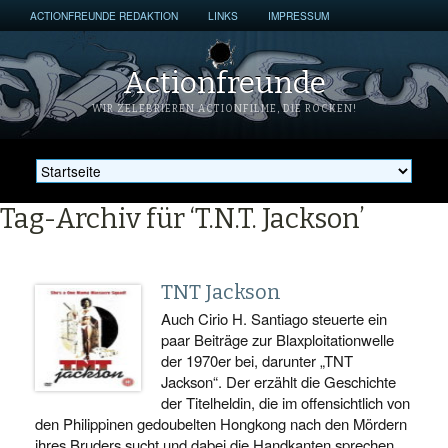
ACTIONFREUNDE REDAKTION
LINKS
IMPRESSUM
Actionfreunde
WIR ZELEBRIEREN ACTIONFILME, DIE ROCKEN!
Tag-Archiv für ‘T.N.T. Jackson’
TNT Jackson
Auch Cirio H. Santiago steuerte ein
paar Beiträge zur Blaxploitationwelle
der 1970er bei, darunter „TNT
Jackson“. Der erzählt die Geschichte
der Titelheldin, die im offensichtlich von
den Philippinen gedoubelten Hongkong nach den Mördern
ihres Bruders sucht und dabei die Handkanten sprechen