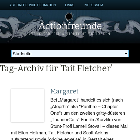
ACTIONFREUNDE REDAKTION
LINKS
IMPRESSUM
Actionfreunde
WIR ZELEBRIEREN ACTIONFILME, DIE ROCKEN!
Tag-Archiv für ‘Tait Fletcher’
Margaret
Bei „Margaret“ handelt es sich (nach
„Atoprhn“ aka “Panthro – Chapter
One“) um den zweiten gritty-düsteren
„ThunderCats“-Fanfilm/Kurzfilm von
Stunt-Profi Larnell Stovall – dieses Mal
mit Ellen Hollman, Tait Fletcher und Scott Adkins
aufwartend sowie (originellerweise) in Gestalt eines