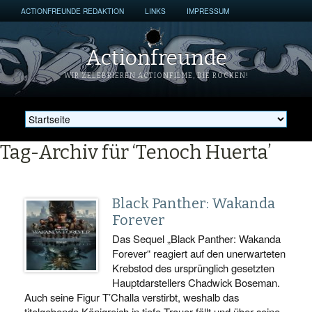
ACTIONFREUNDE REDAKTION
LINKS
IMPRESSUM
Actionfreunde
WIR ZELEBRIEREN ACTIONFILME, DIE ROCKEN!
Tag-Archiv für ‘Tenoch Huerta’
Black Panther: Wakanda
Forever
Das Sequel „Black Panther: Wakanda
Forever“ reagiert auf den unerwarteten
Krebstod des ursprünglich gesetzten
Hauptdarstellers Chadwick Boseman.
Auch seine Figur T’Challa verstirbt, weshalb das
titelgebende Königreich in tiefe Trauer fällt und über seine