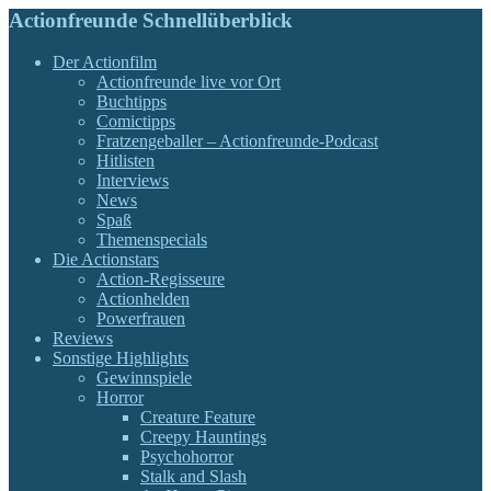
Actionfreunde Schnellüberblick
Der Actionfilm
Actionfreunde live vor Ort
Buchtipps
Comictipps
Fratzengeballer – Actionfreunde-Podcast
Hitlisten
Interviews
News
Spaß
Themenspecials
Die Actionstars
Action-Regisseure
Actionhelden
Powerfrauen
Reviews
Sonstige Highlights
Gewinnspiele
Horror
Creature Feature
Creepy Hauntings
Psychohorror
Stalk and Slash