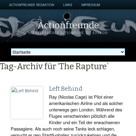
ACTIONFREUNDE REDAKTION
LINKS
IMPRESSUM
Actionfreunde
WIR ZELEBRIEREN ACTIONFILME, DIE ROCKEN!
Tag-Archiv für ‘The Rapture’
Left Behind
Ray (Nicolas Cage) ist Pilot einer
amerikanischen Airline und als solcher
unterwegs gen London. Während des
Fluges verschwinden plötzlich alle
Kinder und ein Teil der erwachsenen
Passagiere. Als auch noch seine Tanks leck schlagen,
versucht er gen Startflughafen zurückzukehren und die