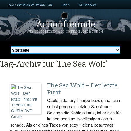
ACTIONFREUNDE REDAKTION
LINKS
IMPRESSUM
Actionfreunde
WIR ZELEBRIEREN ACTIONFILME, DIE ROCKEN!
Tag-Archiv für ‘The Sea Wolf’
The Sea Wolf – Der letzte
Pirat
Captain Jeffery Thorpe bezeichnet sich
selbst gerne als letzten Seeräuber.
Solange die Kohle stimmt, ist er sich für
keinen noch so zwielichtigen Job zu
schade. Als er eines Tages von sexy Helena beauftragt
wird, einen alten Mann nach Grenada zu verschiffen, kann