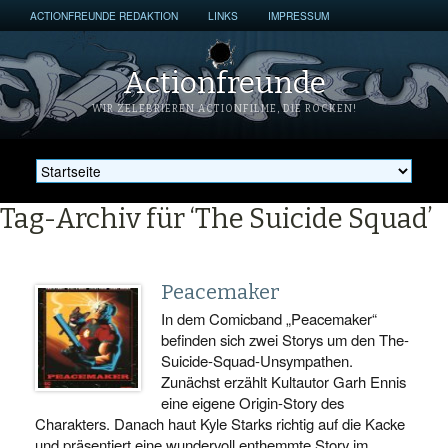
ACTIONFREUNDE REDAKTION
LINKS
IMPRESSUM
Actionfreunde
WIR ZELEBRIEREN ACTIONFILME, DIE ROCKEN!
Tag-Archiv für ‘The Suicide Squad’
Peacemaker
In dem Comicband „Peacemaker“
befinden sich zwei Storys um den The-
Suicide-Squad-Unsympathen.
Zunächst erzählt Kultautor Garh Ennis
eine eigene Origin-Story des
Charakters. Danach haut Kyle Starks richtig auf die Kacke
und präsentiert eine wundervoll enthemmte Story im