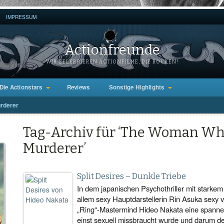
IMPRESSUM
Actionfreunde
WIR ZELEBRIEREN ACTIONFILME, DIE ROCKEN!
Die Actionstars
Reviews
Sonstige Highlights
rderer
Tag-Archiv für ‘The Woman Wh
Murderer’
Split Desires – Dunkle Triebe
In dem japanischen Psychothriller mit starke
allem sexy Hauptdarstellerin Rin Asuka sexy ve
„Ring“-Mastermind Hideo Nakata eine spanne
einst sexuell missbraucht wurde und darum 