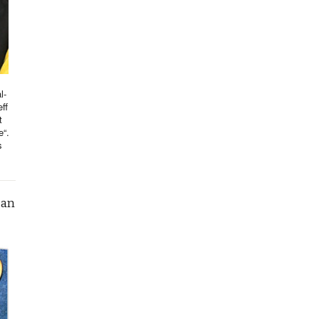
l-
ff
t
e“.
s
can