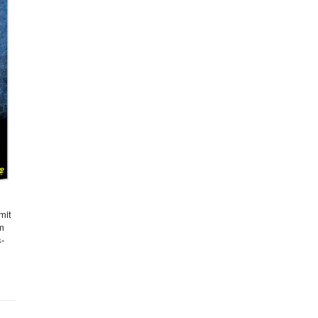
mit
hm
s-