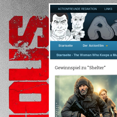
ACTIONFREUNDE REDAKTION
LINKS
Startseite
Der Actionfilm
Startseite
›
The Woman Who Keeps a Mu
Gewinnspiel zu "Shelter"