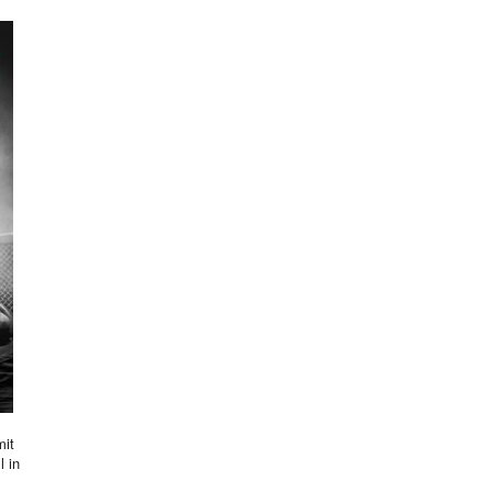
mit
l in