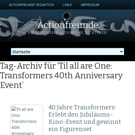
ACTIONFREUNDE REDAKTION
LINKS
IMPRESSUM
Actionfreunde
WIR ZELEBRIEREN ACTIONFILME, DIE ROCKEN!
Tag-Archiv für ‘Til all are One:
Transformers 40th Anniversary
Event’
40 Jahre Transformers:
Erlebt den Jubiläums-
Kino-Event und gewinnt
ein Figurenset