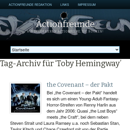
ACTIONFREUNDE REDAKTION
LINKS
IMPRESSUM
Actionfreunde
WIR ZELEBRIEREN ACTIONFILME, DIE ROCKEN!
Tag-Archiv für ‘Toby Hemingway’
the Covenant – der Pakt
Bei „the Covenant – der Pakt“ handelt
es sich um einen Young-Adult-Fantasy-
Horror-Streifen von Renny Harlin aus
dem Jahr 2006: Quasi „the Lost Boys“
meets „the Craft“, bei dem neben
Steven Strait und Laura Ramsey u.a. noch Sebastian Stan,
Taylor Kitsch und Chace Crawford mit von der Partie