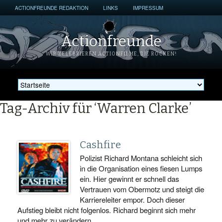
ACTIONFREUNDE REDAKTION
LINKS
IMPRESSUM
Actionfreunde
WIR ZELEBRIEREN ACTIONFILME, DIE ROCKEN!
Tag-Archiv für ‘Warren Clarke’
Cashfire
Polizist Richard Montana schleicht sich
in die Organisation eines fiesen Lumps
ein. Hier gewinnt er schnell das
Vertrauen vom Obermotz und steigt die
Karriereleiter empor. Doch dieser
Aufstieg bleibt nicht folgenlos. Richard beginnt sich mehr
und mehr zu verändern…