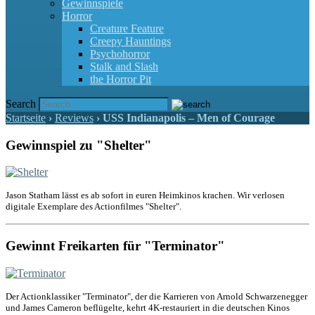
Gewinnspiele
Horror
Creature Feature
Creepy Hauntings
Psychohorror
Stalk and Slash
the Horror Pit
Search
Startseite
›
Reviews
›
USS Indianapolis – Men of Courage
Gewinnspiel zu "Shelter"
Jason Statham lässt es ab sofort in euren Heimkinos krachen. Wir verlosen
digitale Exemplare des Actionfilmes "Shelter".
Gewinnt Freikarten für "Terminator"
Der Actionklassiker "Terminator", der die Karrieren von Arnold Schwarzenegger
und James Cameron beflügelte, kehrt 4K-restauriert in die deutschen Kinos