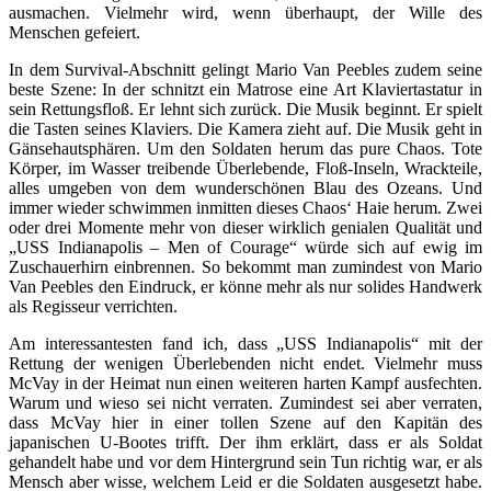
ausmachen. Vielmehr wird, wenn überhaupt, der Wille des
Menschen gefeiert.
In dem Survival-Abschnitt gelingt Mario Van Peebles zudem seine
beste Szene: In der schnitzt ein Matrose eine Art Klaviertastatur in
sein Rettungsfloß. Er lehnt sich zurück. Die Musik beginnt. Er spielt
die Tasten seines Klaviers. Die Kamera zieht auf. Die Musik geht in
Gänsehautsphären. Um den Soldaten herum das pure Chaos. Tote
Körper, im Wasser treibende Überlebende, Floß-Inseln, Wrackteile,
alles umgeben von dem wunderschönen Blau des Ozeans. Und
immer wieder schwimmen inmitten dieses Chaos‘ Haie herum. Zwei
oder drei Momente mehr von dieser wirklich genialen Qualität und
„USS Indianapolis – Men of Courage“ würde sich auf ewig im
Zuschauerhirn einbrennen. So bekommt man zumindest von Mario
Van Peebles den Eindruck, er könne mehr als nur solides Handwerk
als Regisseur verrichten.
Am interessantesten fand ich, dass „USS Indianapolis“ mit der
Rettung der wenigen Überlebenden nicht endet. Vielmehr muss
McVay in der Heimat nun einen weiteren harten Kampf ausfechten.
Warum und wieso sei nicht verraten. Zumindest sei aber verraten,
dass McVay hier in einer tollen Szene auf den Kapitän des
japanischen U-Bootes trifft. Der ihm erklärt, dass er als Soldat
gehandelt habe und vor dem Hintergrund sein Tun richtig war, er als
Mensch aber wisse, welchem Leid er die Soldaten ausgesetzt habe.