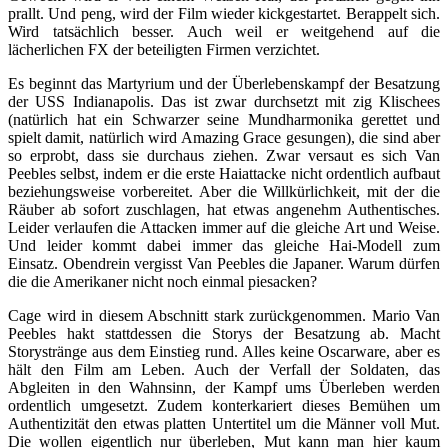
prallt. Und peng, wird der Film wieder kickgestartet. Berappelt sich.
Wird tatsächlich besser. Auch weil er weitgehend auf die
lächerlichen FX der beteiligten Firmen verzichtet.
Es beginnt das Martyrium und der Überlebenskampf der Besatzung
der USS Indianapolis. Das ist zwar durchsetzt mit zig Klischees
(natürlich hat ein Schwarzer seine Mundharmonika gerettet und
spielt damit, natürlich wird Amazing Grace gesungen), die sind aber
so erprobt, dass sie durchaus ziehen. Zwar versaut es sich Van
Peebles selbst, indem er die erste Haiattacke nicht ordentlich aufbaut
beziehungsweise vorbereitet. Aber die Willkürlichkeit, mit der die
Räuber ab sofort zuschlagen, hat etwas angenehm Authentisches.
Leider verlaufen die Attacken immer auf die gleiche Art und Weise.
Und leider kommt dabei immer das gleiche Hai-Modell zum
Einsatz. Obendrein vergisst Van Peebles die Japaner. Warum dürfen
die die Amerikaner nicht noch einmal piesacken?
Cage wird in diesem Abschnitt stark zurückgenommen. Mario Van
Peebles hakt stattdessen die Storys der Besatzung ab. Macht
Storystränge aus dem Einstieg rund. Alles keine Oscarware, aber es
hält den Film am Leben. Auch der Verfall der Soldaten, das
Abgleiten in den Wahnsinn, der Kampf ums Überleben werden
ordentlich umgesetzt. Zudem konterkariert dieses Bemühen um
Authentizität den etwas platten Untertitel um die Männer voll Mut.
Die wollen eigentlich nur überleben, Mut kann man hier kaum