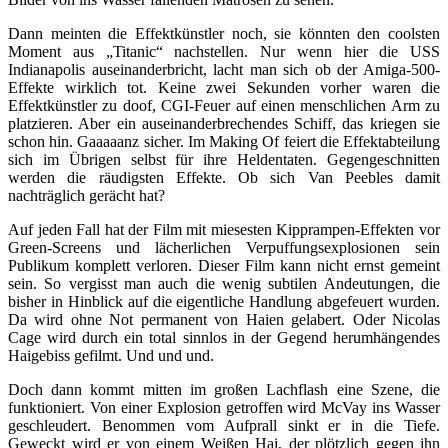
Dann meinten die Effektkünstler noch, sie könnten den coolsten
Moment aus „Titanic“ nachstellen. Nur wenn hier die USS
Indianapolis auseinanderbricht, lacht man sich ob der Amiga-500-
Effekte wirklich tot. Keine zwei Sekunden vorher waren die
Effektkünstler zu doof, CGI-Feuer auf einen menschlichen Arm zu
platzieren. Aber ein auseinanderbrechendes Schiff, das kriegen sie
schon hin. Gaaaaanz sicher. Im Making Of feiert die Effektabteilung
sich im Übrigen selbst für ihre Heldentaten. Gegengeschnitten
werden die räudigsten Effekte. Ob sich Van Peebles damit
nachträglich gerächt hat?
Auf jeden Fall hat der Film mit miesesten Kipprampen-Effekten vor
Green-Screens und lächerlichen Verpuffungsexplosionen sein
Publikum komplett verloren. Dieser Film kann nicht ernst gemeint
sein. So vergisst man auch die wenig subtilen Andeutungen, die
bisher in Hinblick auf die eigentliche Handlung abgefeuert wurden.
Da wird ohne Not permanent von Haien gelabert. Oder Nicolas
Cage wird durch ein total sinnlos in der Gegend herumhängendes
Haigebiss gefilmt. Und und und.
Doch dann kommt mitten im großen Lachflash eine Szene, die
funktioniert. Von einer Explosion getroffen wird McVay ins Wasser
geschleudert. Benommen vom Aufprall sinkt er in die Tiefe.
Geweckt wird er von einem Weißen Hai, der plötzlich gegen ihn