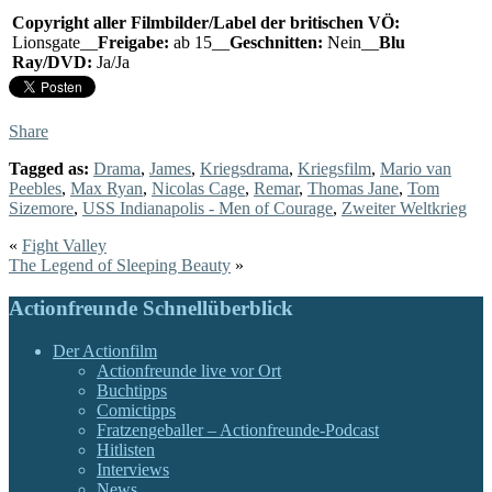
Copyright aller Filmbilder/Label der britischen VÖ:
Lionsgate__
Freigabe:
ab 15__
Geschnitten:
Nein__
Blu
Ray/DVD:
Ja/Ja
Share
Tagged as:
Drama
,
James
,
Kriegsdrama
,
Kriegsfilm
,
Mario van
Peebles
,
Max Ryan
,
Nicolas Cage
,
Remar
,
Thomas Jane
,
Tom
Sizemore
,
USS Indianapolis - Men of Courage
,
Zweiter Weltkrieg
«
Fight Valley
The Legend of Sleeping Beauty
»
Actionfreunde Schnellüberblick
Der Actionfilm
Actionfreunde live vor Ort
Buchtipps
Comictipps
Fratzengeballer – Actionfreunde-Podcast
Hitlisten
Interviews
News