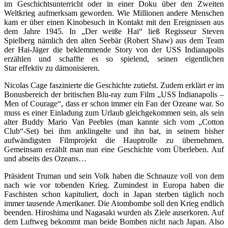
im Geschichtsunterricht oder in einer Doku über den Zweiten
Weltkrieg aufmerksam geworden. Wie Millionen andere Menschen
kam er über einen Kinobesuch in Kontakt mit den Ereignissen aus
dem Jahre 1945. In „Der weiße Hai“ ließ Regisseur Steven
Spielberg nämlich den alten Seebär (Robert Shaw) aus dem Team
der Hai-Jäger die beklemmende Story von der USS Indianapolis
erzählen und schaffte es so spielend, seinen eigentlichen
Star effektiv zu dämonisieren.
Nicolas Cage faszinierte die Geschichte zutiefst. Zudem erklärt er im
Bonusbereich der britischen Blu-ray zum Film „USS Indianapolis –
Men of Courage“, dass er schon immer ein Fan der Ozeane war. So
muss es einer Einladung zum Urlaub gleichgekommen sein, als sein
alter Buddy Mario Van Peebles (man kannte sich vom „Cotton
Club“-Set) bei ihm anklingelte und ihn bat, in seinem bisher
aufwändigsten Filmprojekt die Hauptrolle zu übernehmen.
Gemeinsam erzählt man nun eine Geschichte vom Überleben. Auf
und abseits des Ozeans…
Präsident Truman und sein Volk haben die Schnauze voll von dem
nach wie vor tobenden Krieg. Zumindest in Europa haben die
Faschisten schon kapituliert, doch in Japan sterben täglich noch
immer tausende Amerikaner. Die Atombombe soll den Krieg endlich
beenden. Hiroshima und Nagasaki wurden als Ziele auserkoren. Auf
dem Luftweg bekommt man beide Bomben nicht nach Japan. Also