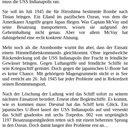
muss die USS Indianapolis ran.
Sie soll im Juli 1945 die für Hiroshima bestimmte Bombe nach
Tinian bringen. Ein Eiland im pazifischen Ozean, von dem die
Amerikaner Angriffe gegen Japan fliegen. Was Captain McVay und
seine Besatzung transportieren, wissen sie aufgrund der
Geheimhaltung nicht genau. Aber vor allem McVay hat
dahingehend eine recht konkrete Ahnung.
Mehr noch als die Atombombe wurmt ihn aber, dass der Einsatz
einem Himmelfahrtskommando gleichkommt. Ohne irgendwelche
Rückendeckung soll die USS Indianapolis ihre Fracht in feindliche
Gewässer bringen. Gegen Luftangriffe und feindliche Schiffe ist
sein Kriegsschiff gerüstet. Doch gegen die japanischen U-Boote hat
es keine Chance. Mit gehörigem Magengrummeln sticht er in See
und erreicht am 26. Juli 1945 bar jeder Probleme und in Rekordzeit
seinen Bestimmungsort.
Nach der Löschung der Ladung wird das Schiff sofort zu seinem
nächsten Einsatzort beordert. Erneut ohne Begleitschiffe. Es kommt,
wie es kommen muss: Diesmal hat das Schiff kein Glück. Ein
japanisches U-Boot lauert der USS Indianapolis auf und versenkt
das Schiff gnadenlos mit sechs Torpedos. 902 von ursprünglich
1197 Besatzungsmitgliedern retten sich mit einem beherzten Sprung
in den Ozean. Doch damit fangen ihre Probleme erst an…