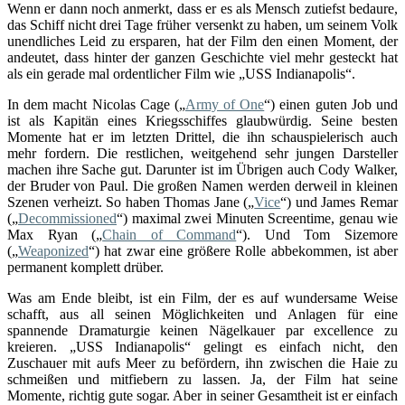
Wenn er dann noch anmerkt, dass er es als Mensch zutiefst bedaure,
das Schiff nicht drei Tage früher versenkt zu haben, um seinem Volk
unendliches Leid zu ersparen, hat der Film den einen Moment, der
andeutet, dass hinter der ganzen Geschichte viel mehr gesteckt hat
als ein gerade mal ordentlicher Film wie „USS Indianapolis“.
In dem macht Nicolas Cage („
Army of One
“) einen guten Job und
ist als Kapitän eines Kriegsschiffes glaubwürdig. Seine besten
Momente hat er im letzten Drittel, die ihn schauspielerisch auch
mehr fordern. Die restlichen, weitgehend sehr jungen Darsteller
machen ihre Sache gut. Darunter ist im Übrigen auch Cody Walker,
der Bruder von Paul. Die großen Namen werden derweil in kleinen
Szenen verheizt. So haben Thomas Jane („
Vice
“) und James Remar
(„
Decommissioned
“) maximal zwei Minuten Screentime, genau wie
Max Ryan („
Chain of Command
“). Und Tom Sizemore
(„
Weaponized
“) hat zwar eine größere Rolle abbekommen, ist aber
permanent komplett drüber.
Was am Ende bleibt, ist ein Film, der es auf wundersame Weise
schafft, aus all seinen Möglichkeiten und Anlagen für eine
spannende Dramaturgie keinen Nägelkauer par excellence zu
kreieren. „USS Indianapolis“ gelingt es einfach nicht, den
Zuschauer mit aufs Meer zu befördern, ihn zwischen die Haie zu
schmeißen und mitfiebern zu lassen. Ja, der Film hat seine
Momente, richtig gute sogar. Aber in seiner Gesamtheit ist er einfach