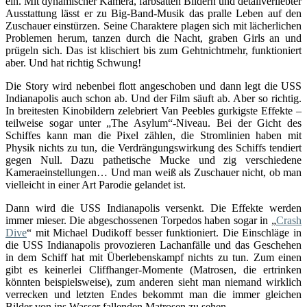
ein. Mit dynamischer Kamera, farbsatten Bildern und detailverliebter
Ausstattung lässt er zu Big-Band-Musik das pralle Leben auf den
Zuschauer einstürzen. Seine Charaktere plagen sich mit lächerlichen
Problemen herum, tanzen durch die Nacht, graben Girls an und
prügeln sich. Das ist klischiert bis zum Gehtnichtmehr, funktioniert
aber. Und hat richtig Schwung!
Die Story wird nebenbei flott angeschoben und dann legt die USS
Indianapolis auch schon ab. Und der Film säuft ab. Aber so richtig.
In breitesten Kinobildern zelebriert Van Peebles gurkigste Effekte –
teilweise sogar unter „The Asylum“-Niveau. Bei der Gicht des
Schiffes kann man die Pixel zählen, die Stromlinien haben mit
Physik nichts zu tun, die Verdrängungswirkung des Schiffs tendiert
gegen Null. Dazu pathetische Mucke und zig verschiedene
Kameraeinstellungen… Und man weiß als Zuschauer nicht, ob man
vielleicht in einer Art Parodie gelandet ist.
Dann wird die USS Indianapolis versenkt. Die Effekte werden
immer mieser. Die abgeschossenen Torpedos haben sogar in „
Crash
Dive
“ mit Michael Dudikoff besser funktioniert. Die Einschläge in
die USS Indianapolis provozieren Lachanfälle und das Geschehen
in dem Schiff hat mit Überlebenskampf nichts zu tun. Zum einen
gibt es keinerlei Cliffhanger-Momente (Matrosen, die ertrinken
könnten beispielsweise), zum anderen sieht man niemand wirklich
verrecken und letzten Endes bekommt man die immer gleichen
Bilder von ins Wasser fallenden Matrosen zu sehen.