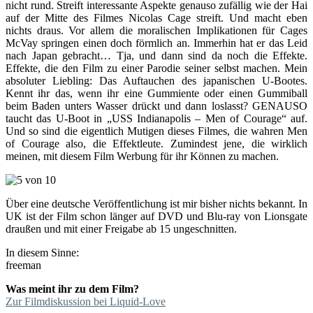
nicht rund. Streift interessante Aspekte genauso zufällig wie der Hai
auf der Mitte des Filmes Nicolas Cage streift. Und macht eben
nichts draus. Vor allem die moralischen Implikationen für Cages
McVay springen einen doch förmlich an. Immerhin hat er das Leid
nach Japan gebracht… Tja, und dann sind da noch die Effekte.
Effekte, die den Film zu einer Parodie seiner selbst machen. Mein
absoluter Liebling: Das Auftauchen des japanischen U-Bootes.
Kennt ihr das, wenn ihr eine Gummiente oder einen Gummiball
beim Baden unters Wasser drückt und dann loslasst? GENAUSO
taucht das U-Boot in „USS Indianapolis – Men of Courage“ auf.
Und so sind die eigentlich Mutigen dieses Filmes, die wahren Men
of Courage also, die Effektleute. Zumindest jene, die wirklich
meinen, mit diesem Film Werbung für ihr Können zu machen.
Über eine deutsche Veröffentlichung ist mir bisher nichts bekannt. In
UK ist der Film schon länger auf DVD und Blu-ray von Lionsgate
draußen und mit einer Freigabe ab 15 ungeschnitten.
In diesem Sinne:
freeman
Was meint ihr zu dem Film?
Zur Filmdiskussion bei Liquid-Love