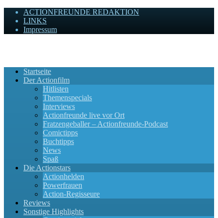
ACTIONFREUNDE REDAKTION
LINKS
Impressum
Actionfreunde
Wir zelebrieren Actionfilme, die rocken!
Startseite
Der Actionfilm
Hitlisten
Themenspecials
Interviews
Actionfreunde live vor Ort
Fratzengeballer – Actionfreunde-Podcast
Comictipps
Buchtipps
News
Spaß
Die Actionstars
Actionhelden
Powerfrauen
Action-Regisseure
Reviews
Sonstige Highlights