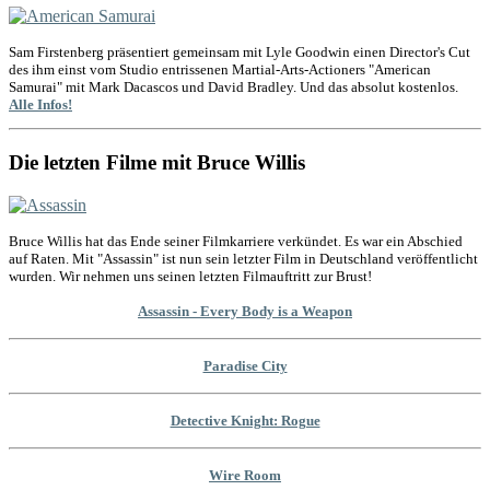
Sam Firstenberg präsentiert gemeinsam mit Lyle Goodwin einen Director's Cut
des ihm einst vom Studio entrissenen Martial-Arts-Actioners "American
Samurai" mit Mark Dacascos und David Bradley. Und das absolut kostenlos.
Alle Infos!
Die letzten Filme mit Bruce Willis
Bruce Willis hat das Ende seiner Filmkarriere verkündet. Es war ein Abschied
auf Raten. Mit "Assassin" ist nun sein letzter Film in Deutschland veröffentlicht
wurden. Wir nehmen uns seinen letzten Filmauftritt zur Brust!
Assassin - Every Body is a Weapon
Paradise City
Detective Knight: Rogue
Wire Room