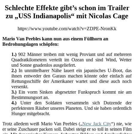
Schlechte Effekte gibt’s schon im Trailer
zu „USS Indianapolis“ mit Nicolas Cage
httpv://www.youtube.com/watch?v=ZDPE-NronKk
Mario Van Peebles kann nun aus einem Füllhorn an
Bedrohungslagen schöpfen:
1.)
902 Männer treiben mit wenig Proviant und auf mehreren
Quadratkilometern verteilt im Ozean und sind Wind, Wetter
und Sonne gnadenlos ausgeliefert.
2.)
In unmittelbarer Nähe lauert ein japanisches U-Boot, das
ihnen entweder den Garaus machen könnte oder einfach auf
Rettungsschiffe der Amerikaner wartet und diese auch noch
versenkt.
3.)
Ein vorm Sinken abgesetzter Funkspruch kommt nie am
Bestimmungsort an.
4.)
Unter den Soldaten versammeln sich Dutzende der
perfektesten Räuber unseres Planeten. Und sie haben ordentlich
Hunger mitgebracht.
Trotz alledem weiß Mario Van Peebles („
New Jack City
“) nie, wie
er seine Zuschauer packen soll. Dabei steigt er so toll in seinen Film