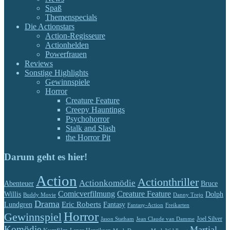
Spaß
Themenspecials
Die Actionstars
Action-Regisseure
Actionhelden
Powerfrauen
Reviews
Sonstige Highlights
Gewinnspiele
Horror
Creature Feature
Creepy Hauntings
Psychohorror
Stalk and Slash
the Horror Pit
Darum geht es hier!
Action
Actionthriller
Actionkomödie
Abenteuer
Bruce
Comicverfilmung
Creature Feature
Willis
Dolph
Buddy Movie
Danny Trejo
Drama
Eric Roberts
Lundgren
Fantasy
Fantasy-Action
Freikarten
Horror
Gewinnspiel
Jason Statham
Jean Claude van Damme
Joel Silver
Komödie
Martial