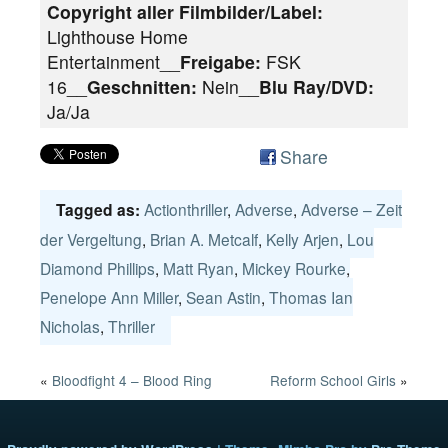
Copyright aller Filmbilder/Label:
Lighthouse Home
Entertainment__
Freigabe:
FSK
16__
Geschnitten:
Nein__
Blu Ray/DVD:
Ja/Ja
Share
Actionthriller
,
Adverse
,
Adverse – Zeit
Tagged as:
der Vergeltung
,
Brian A. Metcalf
,
Kelly Arjen
,
Lou
Diamond Phillips
,
Matt Ryan
,
Mickey Rourke
,
Penelope Ann Miller
,
Sean Astin
,
Thomas Ian
Nicholas
,
Thriller
«
Bloodfight 4 – Blood Ring
Reform School Girls
»