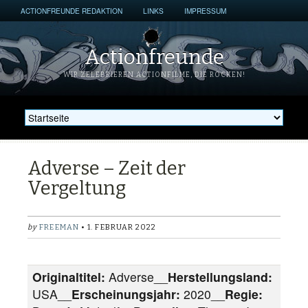
ACTIONFREUNDE REDAKTION
LINKS
IMPRESSUM
Actionfreunde
WIR ZELEBRIEREN ACTIONFILME, DIE ROCKEN!
Adverse – Zeit der
Vergeltung
by
FREEMAN
• 1. FEBRUAR 2022
Originaltitel:
Adverse__
Herstellungsland:
USA__
Erscheinungsjahr:
2020__
Regie: