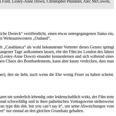
n Ford, Lesley-Anne Down, Christopher Plummer, Alec McCowen,
che Dreieck“ veröffentlicht, einen etwas untergegangenen Status ein,
em Weltraumwestern „Outland“.
„Casablanca“ als wohl bekanntester Vertreter dieses Genres springt
ergangener Tage aufkommen lassen, ehe der Film ins London des Jahres
ger (Lesley-Anne Down) einander kennenlernen und sich während eines
chen Chaos des Bombardements, kann aber kaum verdecken, dass man
r), den sie liebt, auch wenn die Ehe wenig Feuer zu haben scheint.
t nie sonderlich lebendig oder leidenschaftlich wirkt, der Film trotz
l schwerfällig und in ihrer pathetischen Vortragsweise stellenweise
an type this shit, but you can’t say it“, um seine Abweichungen vom
et“ nur einmal an den gleichen Grundsatz gehalten.