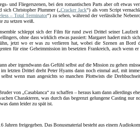
iegs- und Fliegerszenen, bei den romantischen Parts aber oft etwas v
end sich Christopher Plummer („
Cracker Jack
“) als vom Script vernachl
ess – Total Terminator
“) zu sehen, während der verlässliche Nebenr
e zu setzen weiß.
 Ensemble schleppt sich der Film für rund zwei Drittel seiner Laufze
lingers, ohne dass wirklich etwas passiert: Margaret hadert mich sich 
lkühn, jetzt wo er was zu verlieren hat, wobei die Szenen an Bord 
enten für eine Geheimmission im besetzten Frankreich, auch wenn er al
ann aber irgendwann das Gefühl selbst auf die Mission zu gehen müss
e im letzten Drittel dreht Peter Hyams dann noch einmal auf, mit imm
 selbst wenn man angesichts so manchen Plottwists die Drehbuchsei
uder von „Casablanca“ zu schaffen – heraus kam dann allerdings eher 
hwachen Charakteren, was durch das begrenzt gelungene Casting nur no
as dann leider zu spät ist.
b 16 Jahren freigegeben. Das Bonusmaterial besteht aus einem Audioko