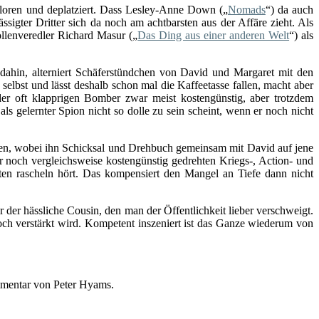
erloren und deplatziert. Dass Lesley-Anne Down („
Nomads
“) da auch
ässigter Dritter sich da noch am achtbarsten aus der Affäre zieht. Als
ollenveredler Richard Masur („
Das Ding aus einer anderen Welt
“) als
it dahin, alterniert Schäferstündchen von David und Margaret mit den
selbst und lässt deshalb schon mal die Kaffeetasse fallen, macht aber
der oft klapprigen Bomber zwar meist kostengünstig, aber trotzdem
s gelernter Spion nicht so dolle zu sein scheint, wenn er noch nicht
en, wobei ihn Schicksal und Drehbuch gemeinsam mit David auf jene
er noch vergleichsweise kostengünstig gedrehten Kriegs-, Action- und
ten rascheln hört. Das kompensiert den Mangel an Tiefe dann nicht
der hässliche Cousin, den man der Öffentlichkeit lieber verschweigt.
ch verstärkt wird. Kompetent inszeniert ist das Ganze wiederum von
mmentar von Peter Hyams.