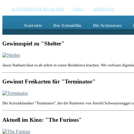
Action
ACTIONFREUNDE REDAKTION
LINKS
IMPRESSUM
Wir zel
Startseite
Der Actionfilm
Die Actionstars
Gewinnspiel zu "Shelter"
Jason Statham lässt es ab sofort in euren Heimkinos krachen. Wir verlosen digital
Gewinnt Freikarten für "Terminator"
Der Actionklassiker "Terminator", der die Karrieren von Arnold Schwarzenegger u
Aktuell im Kino: "The Furious"