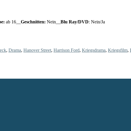
be:
ab 16__
Geschnitten:
Nein__
Blu Ray/DVD
: Nein/Ja
ieck
,
Drama
,
Hanover Street
,
Harrison Ford
,
Kriegsdrama
,
Kriegsfilm
,