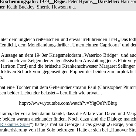
Erscheinungsjahr:
1979__
Regie:
Peter Hyams__
Darsteller:
Harriso
er, Keith Buckley, Sherrie Hewson u.a.
ter dem ungleich reißerischen und etwas irreführenden Titel „Das tödli
fentlicht, dem Mondlandungsthriller „Unternehmen Capricorn“ und d
er Aussage an dem 1940er Kriegsmelodram „Waterloo Bridge“, und auch 
edits noch vor Zeigen der zeitgenössischen Ausstattung jenes Flair v
 (Harrison Ford) und die britische Krankenschwester Margaret Sellin
ffektiven Schock vom gegenseitigen Foppen der beiden zum urplötzli
n.
 hat eine Tochter mit dem Geheimdienstmann Paul (Christopher Plumme
ben beider Liebender belastet – beruflich wie privat…
httpv://www.youtube.com/watch?v=YigOeYvBhtg
ama, der vor allem daran krankt, dass die Affäre von David und Margare
e beiden warum aneinander finden. Noch dazu sind die Dialoge manchma
Riskantes Spiel
“) hatte ja mal zu George Lucas gesagt „George, you c
rakterisierung von Han Solo beitrugen. Hätte er sich bei „Hanover Stre