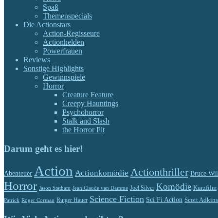
Spaß
Themenspecials
Die Actionstars
Action-Regisseure
Actionhelden
Powerfrauen
Reviews
Sonstige Highlights
Gewinnspiele
Horror
Creature Feature
Creepy Hauntings
Psychohorror
Stalk and Slash
the Horror Pit
Darum geht es hier!
Action
Actionthriller
Actionkomödie
Abenteuer
Bruce Wil
Horror
Komödie
Kurzfilm
Jason Statham
Jean Claude van Damme
Joel Silver
Science Fiction
Sci Fi Action
Rutger Hauer
Scott Adkins
Patrick
Roger Corman