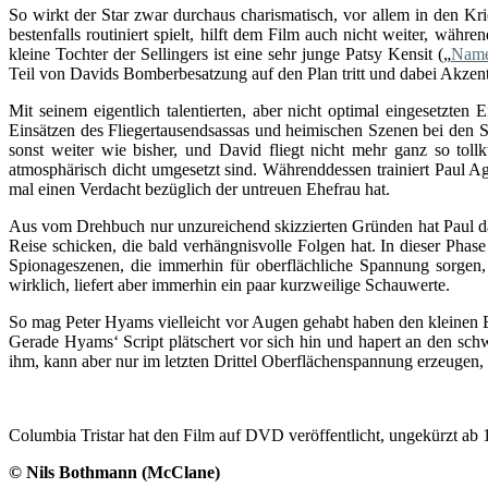
So wirkt der Star zwar durchaus charismatisch, vor allem in den Kr
bestenfalls routiniert spielt, hilft dem Film auch nicht weiter, währ
kleine Tochter der Sellingers ist eine sehr junge Patsy Kensit („
Namel
Teil von Davids Bomberbesatzung auf den Plan tritt und dabei Akzent
Mit seinem eigentlich talentierten, aber nicht optimal eingesetzten
Einsätzen des Fliegertausendsassas und heimischen Szenen bei den Sel
sonst weiter wie bisher, und David fliegt nicht mehr ganz so tol
atmosphärisch dicht umgesetzt sind. Währenddessen trainiert Paul Ag
mal einen Verdacht bezüglich der untreuen Ehefrau hat.
Aus vom Drehbuch nur unzureichend skizzierten Gründen hat Paul d
Reise schicken, die bald verhängnisvolle Folgen hat. In dieser Phas
Spionageszenen, die immerhin für oberflächliche Spannung sorgen,
wirklich, liefert aber immerhin ein paar kurzweilige Schauwerte.
So mag Peter Hyams vielleicht vor Augen gehabt haben den kleinen Br
Gerade Hyams‘ Script plätschert vor sich hin und hapert an den sc
ihm, kann aber nur im letzten Drittel Oberflächenspannung erzeugen, w
Columbia Tristar hat den Film auf DVD veröffentlicht, ungekürzt a
© Nils Bothmann (McClane)