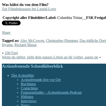
Was hältst du von dem Film?
Zur Filmdiskussion bei Liquid-Love
Copyright aller Filmbilder/Label:
Columbia Tristar__
FSK Freiga
Share
Tagged as:
Alec McCowen
,
Christopher Plummer
,
Das tödliche Dre
Hyams
,
Richard Masur
«
100 Feet
Wenn du stirbst, zieht dein ganzes Leben an dir vorbei, sagen sie
»
Actionfreunde Schnellüberblick
Der Actionfilm
Actionfreunde live vor Ort
Buchtipps
Comictipps
Fratzengeballer – Actionfreunde-Podcast
Hitlisten
Interviews
News