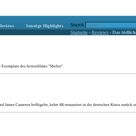
freunde
ebrieren Actionfilme, die rocken!
Search
Reviews
Sonstige Highlights
Startseite
›
Reviews
›
Das tödlich
e Exemplare des Actionfilmes "Shelter".
nd James Cameron beflügelte, kehrt 4K-restauriert in die deutschen Kinos zurück un