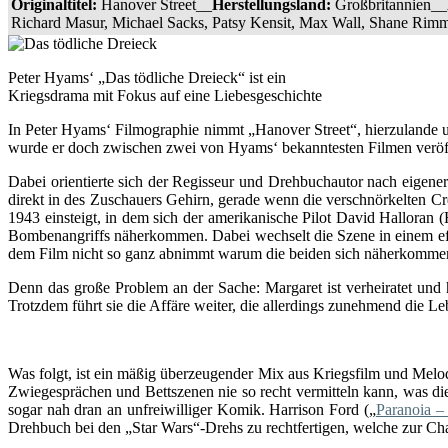
Originaltitel:
Hanover Street__
Herstellungsland:
Großbritannien__
Richard Masur, Michael Sacks, Patsy Kensit, Max Wall, Shane Rimm
Peter Hyams‘ „Das tödliche Dreieck“ ist ein
Kriegsdrama mit Fokus auf eine Liebesgeschichte
In Peter Hyams‘ Filmographie nimmt „Hanover Street“, hierzulande un
wurde er doch zwischen zwei von Hyams‘ bekanntesten Filmen veröf
Dabei orientierte sich der Regisseur und Drehbuchautor nach eigen
direkt in des Zuschauers Gehirn, gerade wenn die verschnörkelten Cr
1943 einsteigt, in dem sich der amerikanische Pilot David Halloran
Bombenangriffs näherkommen. Dabei wechselt die Szene in einem e
dem Film nicht so ganz abnimmt warum die beiden sich näherkomme
Denn das große Problem an der Sache: Margaret ist verheiratet und
Trotzdem führt sie die Affäre weiter, die allerdings zunehmend die Le
Was folgt, ist ein mäßig überzeugender Mix aus Kriegsfilm und Melodr
Zwiegesprächen und Bettszenen nie so recht vermitteln kann, was di
sogar nah dran an unfreiwilliger Komik. Harrison Ford („
Paranoia – 
Drehbuch bei den „Star Wars“-Drehs zu rechtfertigen, welche zur Cha