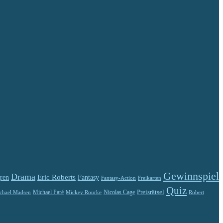
Gewinnspiel
Drama
Eric Roberts
ren
Fantasy
Fantasy-Action
Freikarten
Quiz
Preisrätsel
Michael Paré
Nicolas Cage
chael Madsen
Robert
Mickey Rourke