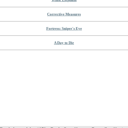
Corrective Measures
Fortress: Sniper's Eye
A Day to Die