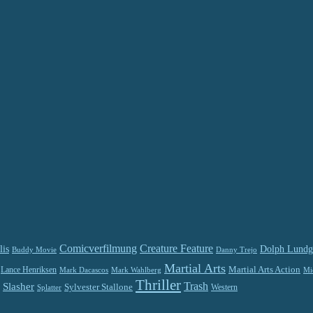
Comicverfilmung
Creature Feature
lis
Dolph Lundg
Buddy Movie
Danny Trejo
Martial Arts
Martial Arts Action
Lance Henriksen
Mark Dacascos
Mi
Mark Wahlberg
Thriller
Trash
Slasher
Sylvester Stallone
Splatter
Western