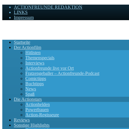
ACTIONFREUNDE REDAKTION
LINKS
Impressum
Actionfreunde
Wir zelebrieren Actionfilme, die rocken!
Startseite
Der Actionfilm
Hitlisten
Themenspecials
Interviews
Actionfreunde live vor Ort
Fratzengeballer – Actionfreunde-Podcast
Comictipps
Buchtipps
News
Spaß
Die Actionstars
Actionhelden
Powerfrauen
Action-Regisseure
Reviews
Sonstige Highlights