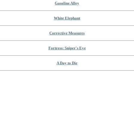
Gasoline Alley
White Elephant
Corrective Measures
Fortress: Sniper's Eye
A Day to Die