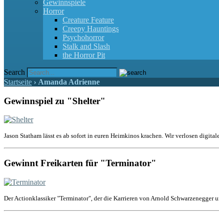
Gewinnspiele
Horror
Creature Feature
Creepy Hauntings
Psychohorror
Stalk and Slash
the Horror Pit
Search
Startseite
›
Amanda Adrienne
Gewinnspiel zu "Shelter"
Jason Statham lässt es ab sofort in euren Heimkinos krachen. Wir verlosen digital
Gewinnt Freikarten für "Terminator"
Der Actionklassiker "Terminator", der die Karrieren von Arnold Schwarzenegger u