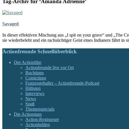
Tag-Archiv für ‘Amanda Adrienne’
Savaged
In dieser effektiven Mischung aus „I spit on your grave“ und „The Cr
sie wiederbelebt und ein rachsüchtiger Geist eines Indianers fährt in 
Actionfreunde Schnellüberblick
Der Actionfilm
Actionfreunde live vor Ort
Buchtipps
Comictipps
Fratzengeballer – Actionfreunde-Podcast
Hitlisten
Interviews
News
Spaß
Themenspecials
Die Actionstars
Action-Regisseure
Actionhelden