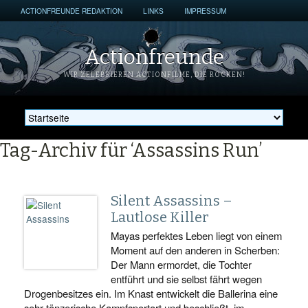
ACTIONFREUNDE REDAKTION
LINKS
IMPRESSUM
Actionfreunde
WIR ZELEBRIEREN ACTIONFILME, DIE ROCKEN!
Tag-Archiv für ‘Assassins Run’
Silent Assassins –
Lautlose Killer
Mayas perfektes Leben liegt von einem
Moment auf den anderen in Scherben:
Der Mann ermordet, die Tochter
entführt und sie selbst fährt wegen
Drogenbesitzes ein. Im Knast entwickelt die Ballerina eine
sehr tänzerische Kampfsportart und beschließt, im