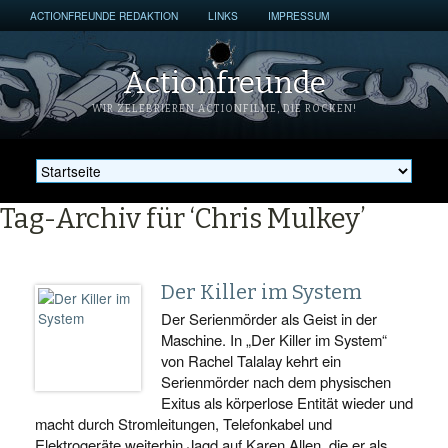
ACTIONFREUNDE REDAKTION
LINKS
IMPRESSUM
Actionfreunde
WIR ZELEBRIEREN ACTIONFILME, DIE ROCKEN!
Tag-Archiv für ‘Chris Mulkey’
Der Killer im System
Der Serienmörder als Geist in der
Maschine. In „Der Killer im System“
von Rachel Talalay kehrt ein
Serienmörder nach dem physischen
Exitus als körperlose Entität wieder und
macht durch Stromleitungen, Telefonkabel und
Elektrogeräte weiterhin Jagd auf Karen Allen, die er als