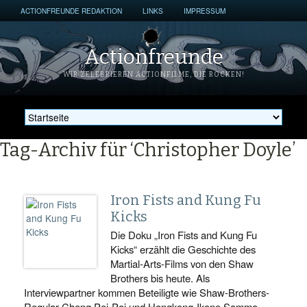
ACTIONFREUNDE REDAKTION
LINKS
IMPRESSUM
Actionfreunde
WIR ZELEBRIEREN ACTIONFILME, DIE ROCKEN!
Tag-Archiv für ‘Christopher Doyle’
Iron Fists and Kung Fu
Kicks
Die Doku „Iron Fists and Kung Fu
Kicks“ erzählt die Geschichte des
Martial-Arts-Films von den Shaw
Brothers bis heute. Als
Interviewpartner kommen Beteiligte wie Shaw-Brothers-
Regular Cheng Pei-Pei und Hongkong-Ikone Sammo