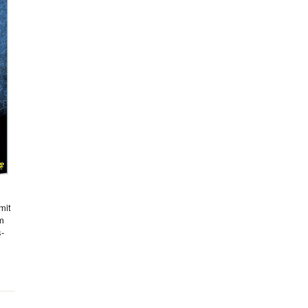
mit
hm
s-