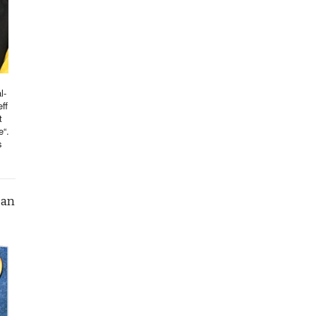
l-
ff
t
e“.
s
can