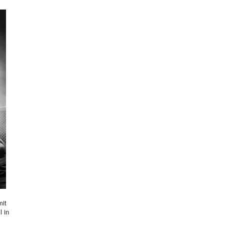
mit
l in