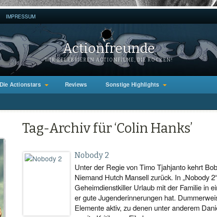
IMPRESSUM
Actionfreunde
WIR ZELEBRIEREN ACTIONFILME, DIE ROCKEN!
Die Actionstars
Reviews
Sonstige Highlights
Tag-Archiv für ‘Colin Hanks’
Nobody 2
Unter der Regie von Timo Tjahjanto kehrt Bob
Niemand Hutch Mansell zurück. In „Nobody 2“ 
Geheimdienstkiller Urlaub mit der Familie in
er gute Jugenderinnerungen hat. Dummerweise
Elemente aktiv, zu denen unter anderem Dani