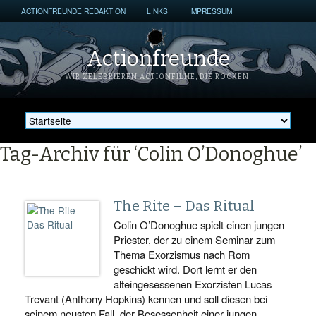
ACTIONFREUNDE REDAKTION
LINKS
IMPRESSUM
Actionfreunde
WIR ZELEBRIEREN ACTIONFILME, DIE ROCKEN!
Tag-Archiv für ‘Colin O’Donoghue’
The Rite – Das Ritual
Colin O’Donoghue spielt einen jungen
Priester, der zu einem Seminar zum
Thema Exorzismus nach Rom
geschickt wird. Dort lernt er den
alteingesessenen Exorzisten Lucas
Trevant (Anthony Hopkins) kennen und soll diesen bei
seinem neusten Fall, der Besessenheit einer jungen