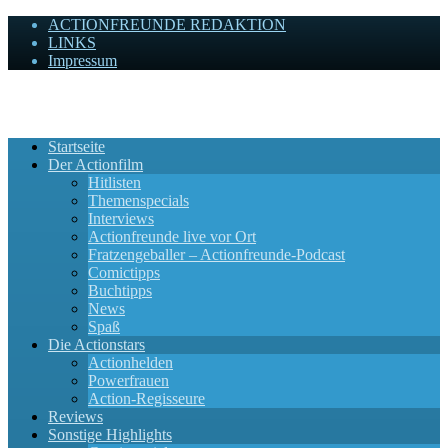
ACTIONFREUNDE REDAKTION
LINKS
Impressum
Actionfreunde
Wir zelebrieren Actionfilme, die rocken!
Startseite
Der Actionfilm
Hitlisten
Themenspecials
Interviews
Actionfreunde live vor Ort
Fratzengeballer – Actionfreunde-Podcast
Comictipps
Buchtipps
News
Spaß
Die Actionstars
Actionhelden
Powerfrauen
Action-Regisseure
Reviews
Sonstige Highlights