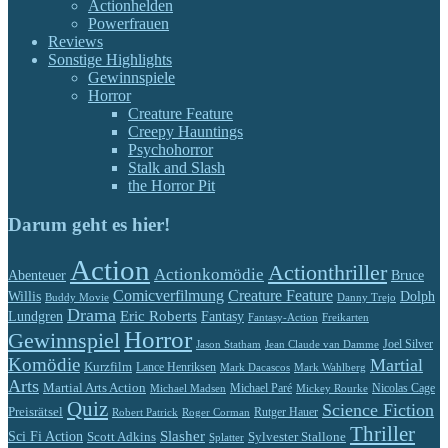
Actionhelden
Powerfrauen
Reviews
Sonstige Highlights
Gewinnspiele
Horror
Creature Feature
Creepy Hauntings
Psychohorror
Stalk and Slash
the Horror Pit
Darum geht es hier!
Action
Actionthriller
Actionkomödie
Abenteuer
Bruce
Comicverfilmung
Creature Feature
Willis
Dolph
Buddy Movie
Danny Trejo
Drama
Eric Roberts
Lundgren
Fantasy
Fantasy-Action
Freikarten
Horror
Gewinnspiel
Jason Statham
Jean Claude van Damme
Joel Silver
Komödie
Martial
Kurzfilm
Lance Henriksen
Mark Dacascos
Mark Wahlberg
Arts
Martial Arts Action
Michael Paré
Nicolas Cage
Michael Madsen
Mickey Rourke
Quiz
Science Fiction
Preisrätsel
Rutger Hauer
Robert Patrick
Roger Corman
Thriller
Slasher
Sci Fi Action
Scott Adkins
Sylvester Stallone
Splatter