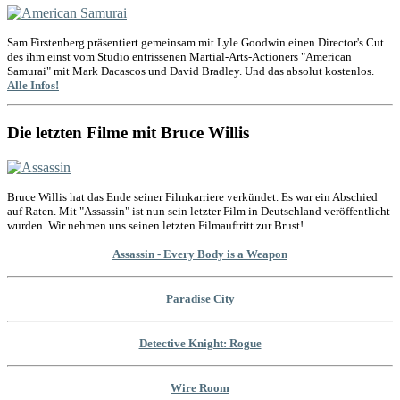
Sam Firstenberg präsentiert gemeinsam mit Lyle Goodwin einen Director's Cut
des ihm einst vom Studio entrissenen Martial-Arts-Actioners "American
Samurai" mit Mark Dacascos und David Bradley. Und das absolut kostenlos.
Alle Infos!
Die letzten Filme mit Bruce Willis
Bruce Willis hat das Ende seiner Filmkarriere verkündet. Es war ein Abschied
auf Raten. Mit "Assassin" ist nun sein letzter Film in Deutschland veröffentlicht
wurden. Wir nehmen uns seinen letzten Filmauftritt zur Brust!
Assassin - Every Body is a Weapon
Paradise City
Detective Knight: Rogue
Wire Room