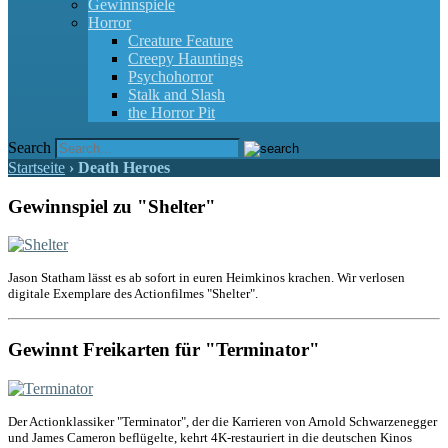
Gewinnspiele
Horror
Creature Feature
Creepy Hauntings
Psychohorror
Stalk and Slash
the Horror Pit
Search
Startseite
›
Death Heroes
Gewinnspiel zu "Shelter"
Jason Statham lässt es ab sofort in euren Heimkinos krachen. Wir verlosen
digitale Exemplare des Actionfilmes "Shelter".
Gewinnt Freikarten für "Terminator"
Der Actionklassiker "Terminator", der die Karrieren von Arnold Schwarzenegger
und James Cameron beflügelte, kehrt 4K-restauriert in die deutschen Kinos