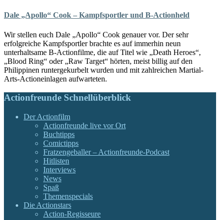
Dale „Apollo“ Cook – Kampfsportler und B-Actionheld
Wir stellen euch Dale „Apollo“ Cook genauer vor. Der sehr
erfolgreiche Kampfsportler brachte es auf immerhin neun
unterhaltsame B-Actionfilme, die auf Titel wie „Death Heroes“,
„Blood Ring“ oder „Raw Target“ hörten, meist billig auf den
Philippinen runtergekurbelt wurden und mit zahlreichen Martial-
Arts-Actioneinlagen aufwarteten.
Actionfreunde Schnellüberblick
Der Actionfilm
Actionfreunde live vor Ort
Buchtipps
Comictipps
Fratzengeballer – Actionfreunde-Podcast
Hitlisten
Interviews
News
Spaß
Themenspecials
Die Actionstars
Action-Regisseure