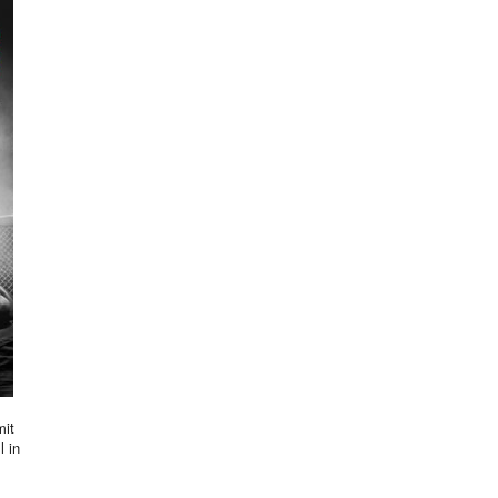
mit
l in