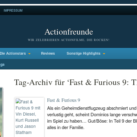
IMPRESSUM
Actionfreunde
WIR ZELEBRIEREN ACTIONFILME, DIE ROCKEN!
Die Actionstars
Reviews
Sonstige Highlights
aga
Tag-Archiv für ‘Fast & Furious 9: T
Fast & Furious 9
Als ein Geheimdienstflugzeug abschmiert un
verlustig geht, scheint Dominics lange versc
im Spiel zu haben… Gut/Böse: In Teil 9 der Ble
alles in der Familie.