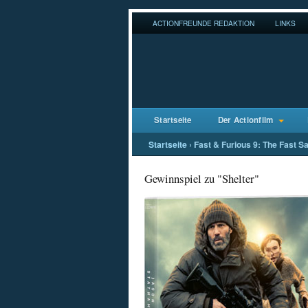
ACTIONFREUNDE REDAKTION
LINKS
Startseite
Der Actionfilm
Startseite
›
Fast & Furious 9: The Fast S
Gewinnspiel zu "Shelter"