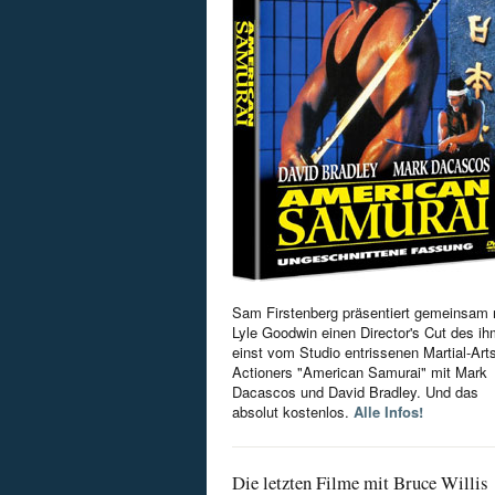
Sam Firstenberg präsentiert gemeinsam 
Lyle Goodwin einen Director's Cut des i
einst vom Studio entrissenen Martial-Art
Actioners "American Samurai" mit Mark
Dacascos und David Bradley. Und das
absolut kostenlos.
Alle Infos!
Die letzten Filme mit Bruce Willis