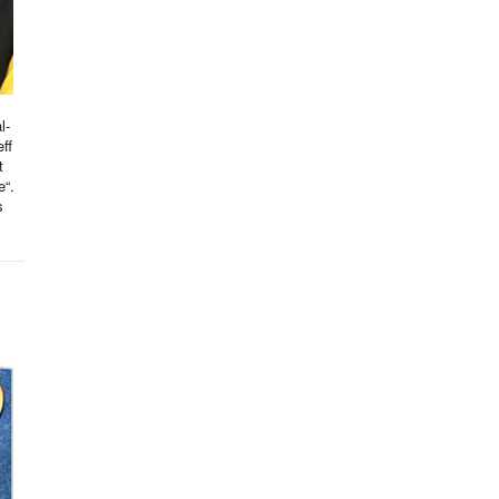
l-
ff
t
e“.
s