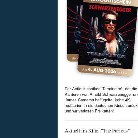
Der Actionklassiker "Terminator", der die
Karrieren von Arnold Schwarzenegger un
James Cameron beflügelte, kehrt 4K-
restauriert in die deutschen Kinos zurück
und wir verlosen Freikarten!
Aktuell im Kino: "The Furious"