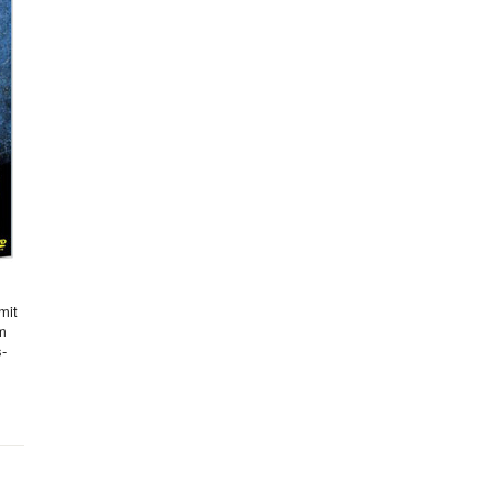
mit
hm
s-