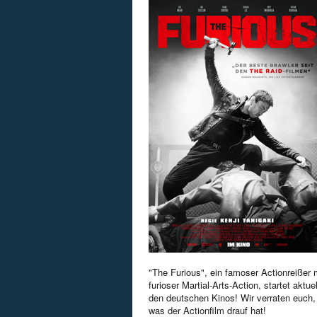
"The Furious", ein famoser Actionreißer 
furioser Martial-Arts-Action, startet aktuel
den deutschen Kinos! Wir verraten euch,
was der Actionfilm drauf hat!