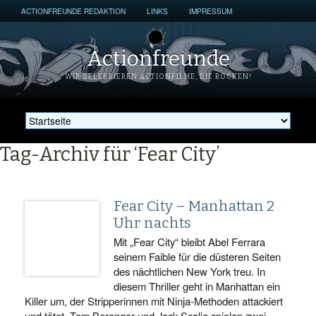
ACTIONFREUNDE REDAKTION
LINKS
IMPRESSUM
Actionfreunde
WIR ZELEBRIEREN ACTIONFILME, DIE ROCKEN!
Tag-Archiv für ‘Fear City’
Fear City – Manhattan 2
Uhr nachts
Mit „Fear City“ bleibt Abel Ferrara
seinem Faible für die düsteren Seiten
des nächtlichen New York treu. In
diesem Thriller geht in Manhattan ein
Killer um, der Stripperinnen mit Ninja-Methoden attackiert
und tötet. Tom Berenger und Jack Scalia spielen zwei