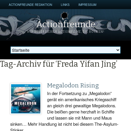
ACTIONFREUNDE REDAKTION
LINKS
IMPRESSUM
Actionfreunde
WIR ZELEBRIEREN ACTIONFILME, DIE ROCKEN!
Tag-Archiv für ‘Freda Yifan Jing’
Megalodon Rising
In der Fortsetzung zu „Megalodon“
gerät ein amerikanisches Kriegsschiff
an gleich drei gewaltige Megalodons.
Die beißen gerne herzhaft in Schiffe
und lassen sie mit Mann und Maus
sinken… Mehr Handlung ist nicht bei diesem The-Asylum-
Stinker.