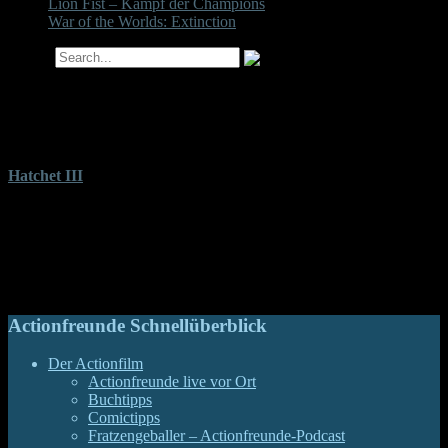
Lion Fist – Kampf der Champions
War of the Worlds: Extinction
Search
Tag-Archiv für ‘Hatchet III’
Hatchet III
Wie schon sein direkter Vorgänger steigt auch „Hatchet III“ wieder
mitten in der Bewegung ein und verknüpft die Victor-Crowley-Saga
zu einem großen Gorebauern-Epos. Diesmal allerdings ohne Adam
Green auf dem Regiestuhl. Ob es trotzdem wieder reichlich blöd
und blutig wird, lest ihr in unserer Kritik.
Actionfreunde Schnellüberblick
Der Actionfilm
Actionfreunde live vor Ort
Buchtipps
Comictipps
Fratzengeballer – Actionfreunde-Podcast