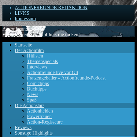
ACTIONFREUNDE REDAKTION
LINKS
Impressum
Actionfreunde
Wir zelebrieren Actionfilme, die rocken!
Startseite
Der Actionfilm
Hitlisten
Themenspecials
Interviews
Actionfreunde live vor Ort
Fratzengeballer – Actionfreunde-Podcast
Comictipps
Buchtipps
News
Spaß
Die Actionstars
Actionhelden
Powerfrauen
Action-Regisseure
Reviews
Sonstige Highlights