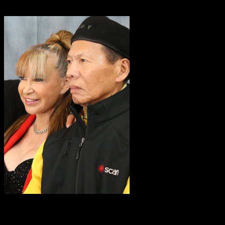
Actionfreunde vor Ort: Martial-Arts-Stars in Köln
Am 28. September 2025 waren die Martial-Arts-Stars Bolo Yeung, Michael
Worth, Jeff Speakman und Cynthia Rothrock zu Gast bei dem Fanevent „Bolo
Yeung in Cologne“. Wir waren für euch vor Ort und haben das eine oder andere