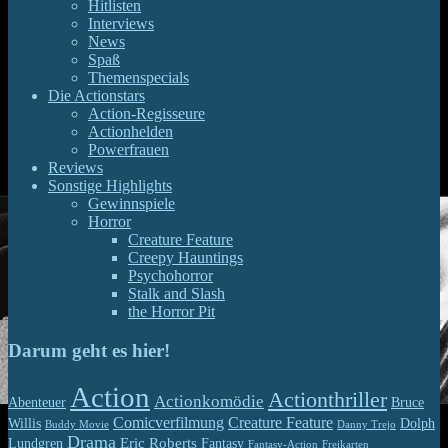
Hitlisten
Interviews
News
Spaß
Themenspecials
Die Actionstars
Action-Regisseure
Actionhelden
Powerfrauen
Reviews
Sonstige Highlights
Gewinnspiele
Horror
Creature Feature
Creepy Hauntings
Psychohorror
Stalk and Slash
the Horror Pit
Darum geht es hier!
Action
Actionthriller
Actionkomödie
Abenteuer
Bruce
Comicverfilmung
Creature Feature
Willis
Dolph
Buddy Movie
Danny Trejo
Drama
Eric Roberts
Lundgren
Fantasy
Fantasy-Action
Freikarten