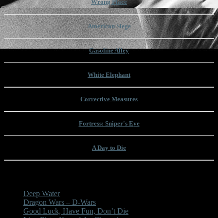
Wrong Place
American Siege
Gasoline Alley
White Elephant
Corrective Measures
Fortress: Sniper's Eye
A Day to Die
Unsere letzten Beiträge
Deep Water
Dragon Wars – D-Wars
Good Luck, Have Fun, Don’t Die