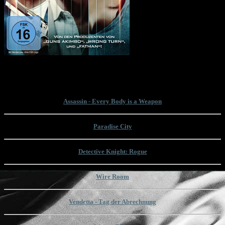
Bruce Willis hat das Ende seiner Filmkarriere verkündet. Es war ein Abschied
auf Raten. Mit "Assassin" ist nun sein letzter Film in Deutschland veröffentlicht
wurden. Wir nehmen uns seinen letzten Filmauftritt zur Brust!
Assassin - Every Body is a Weapon
Paradise City
Detective Knight: Rogue
Wire Room
Vendetta - Tag der Abrechnung