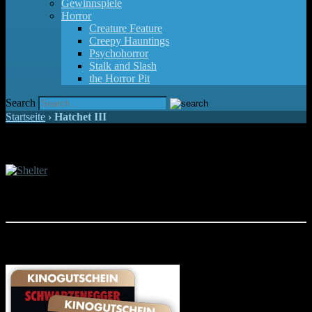
Gewinnspiele
Horror
Creature Feature
Creepy Hauntings
Psychohorror
Stalk and Slash
the Horror Pit
Search
Startseite
›
Hatchet III
Gewinnspiel zu "Shelter"
Jason Statham lässt es ab sofort in euren Heimkinos krachen. Wir verlosen
digitale Exemplare des Actionfilmes "Shelter".
Gewinnt Freikarten für "Terminator"