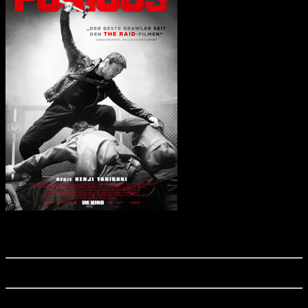
"The Furious", ein famoser Actionreißer mit furioser Martial-Arts-Action, startet
aktuell in den deutschen Kinos! Wir verraten euch, was der Actionfilm drauf hat!
Das Copyright unserer Wallpaper liegt bei Capelight Pictures