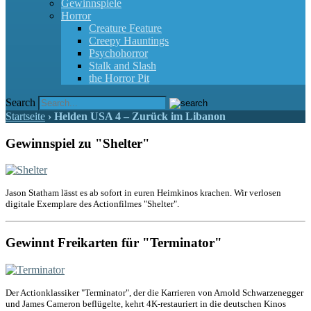
Gewinnspiele
Horror
Creature Feature
Creepy Hauntings
Psychohorror
Stalk and Slash
the Horror Pit
Search
Startseite
›
Helden USA 4 – Zurück im Libanon
Gewinnspiel zu "Shelter"
Jason Statham lässt es ab sofort in euren Heimkinos krachen. Wir verlosen
digitale Exemplare des Actionfilmes "Shelter".
Gewinnt Freikarten für "Terminator"
Der Actionklassiker "Terminator", der die Karrieren von Arnold Schwarzenegger
und James Cameron beflügelte, kehrt 4K-restauriert in die deutschen Kinos