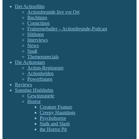
Der Actionfilm
Actionfreunde live vor Ort
Buchtipps
Comictipps
Fratzengeballer – Actionfreunde-Podcast
Hitlisten
Interviews
News
Spaß
Themenspecials
Die Actionstars
Action-Regisseure
Actionhelden
Powerfrauen
Reviews
Sonstige Highlights
Gewinnspiele
Horror
Creature Feature
Creepy Hauntings
Psychohorror
Stalk and Slash
the Horror Pit