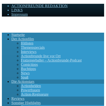
ACTIONFREUNDE REDAKTION
LINKS
Impressum
Actionfreunde
Wir zelebrieren Actionfilme, die rocken!
Startseite
Der Actionfilm
Hitlisten
Themenspecials
Interviews
Actionfreunde live vor Ort
Fratzengeballer – Actionfreunde-Podcast
Comictipps
Buchtipps
News
Spaß
Die Actionstars
Actionhelden
Powerfrauen
Action-Regisseure
Reviews
Sonstige Highlights