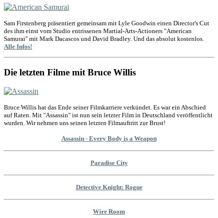
Sam Firstenberg präsentiert gemeinsam mit Lyle Goodwin einen Director's Cut
des ihm einst vom Studio entrissenen Martial-Arts-Actioners "American
Samurai" mit Mark Dacascos und David Bradley. Und das absolut kostenlos.
Alle Infos!
Die letzten Filme mit Bruce Willis
Bruce Willis hat das Ende seiner Filmkarriere verkündet. Es war ein Abschied
auf Raten. Mit "Assassin" ist nun sein letzter Film in Deutschland veröffentlicht
wurden. Wir nehmen uns seinen letzten Filmauftritt zur Brust!
Assassin - Every Body is a Weapon
Paradise City
Detective Knight: Rogue
Wire Room