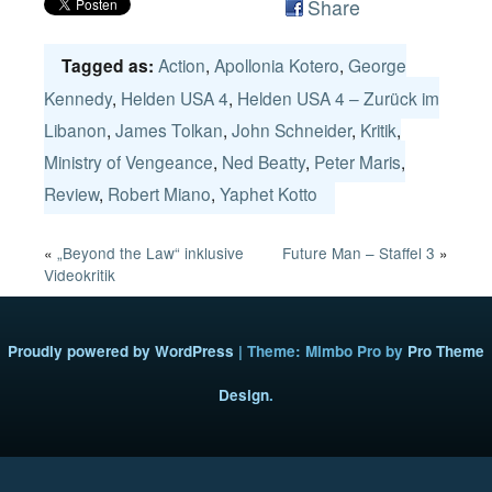
Share
Action
,
Apollonia Kotero
,
George
Tagged as:
Kennedy
,
Helden USA 4
,
Helden USA 4 – Zurück im
Libanon
,
James Tolkan
,
John Schneider
,
Kritik
,
Ministry of Vengeance
,
Ned Beatty
,
Peter Maris
,
Review
,
Robert Miano
,
Yaphet Kotto
«
„Beyond the Law“ inklusive
Future Man – Staffel 3
»
Videokritik
Proudly powered by WordPress
|
Theme: Mimbo Pro by
Pro Theme
Design
.