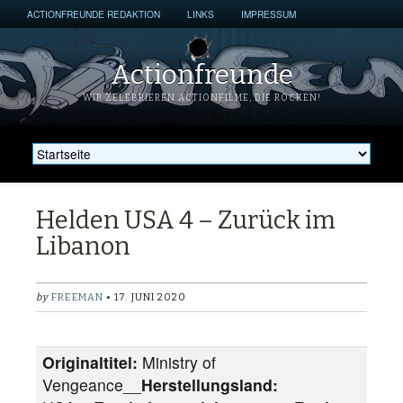
ACTIONFREUNDE REDAKTION
LINKS
IMPRESSUM
Actionfreunde
WIR ZELEBRIEREN ACTIONFILME, DIE ROCKEN!
Helden USA 4 – Zurück im
Libanon
by
FREEMAN
• 17. JUNI 2020
Originaltitel:
Ministry of
Vengeance__
Herstellungsland: