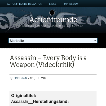
ACTIONFREUNDE REDAKTION
LINKS
IMPRESSUM
Actionfreunde
WIR ZELEBRIEREN ACTIONFILME, DIE ROCKEN!
Assassin – Every Body is a
Weapon (Videokritik)
by
FREEMAN
• 12. JUNI 2023
Originaltitel:
Assassin__
Herstellungsland: