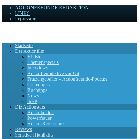
ACTIONFREUNDE REDAKTION
LINKS
Impressum
Actionfreunde
Wir zelebrieren Actionfilme, die rocken!
Startseite
Der Actionfilm
Hitlisten
Themenspecials
Interviews
Actionfreunde live vor Ort
Fratzengeballer – Actionfreunde-Podcast
Comictipps
Buchtipps
News
Spaß
Die Actionstars
Actionhelden
Powerfrauen
Action-Regisseure
Reviews
Sonstige Highlights