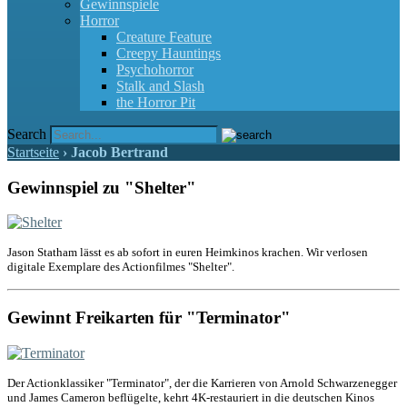
Gewinnspiele
Horror
Creature Feature
Creepy Hauntings
Psychohorror
Stalk and Slash
the Horror Pit
Search
Startseite
›
Jacob Bertrand
Gewinnspiel zu "Shelter"
Jason Statham lässt es ab sofort in euren Heimkinos krachen. Wir verlosen
digitale Exemplare des Actionfilmes "Shelter".
Gewinnt Freikarten für "Terminator"
Der Actionklassiker "Terminator", der die Karrieren von Arnold Schwarzenegger
und James Cameron beflügelte, kehrt 4K-restauriert in die deutschen Kinos