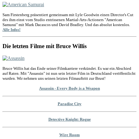
Sam Firstenberg präsentiert gemeinsam mit Lyle Goodwin einen Director's Cut
des ihm einst vom Studio entrissenen Martial-Arts-Actioners "American
Samurai" mit Mark Dacascos und David Bradley. Und das absolut kostenlos.
Alle Infos!
Die letzten Filme mit Bruce Willis
Bruce Willis hat das Ende seiner Filmkarriere verkündet. Es war ein Abschied
auf Raten. Mit "Assassin" ist nun sein letzter Film in Deutschland veröffentlicht
wurden. Wir nehmen uns seinen letzten Filmauftritt zur Brust!
Assassin - Every Body is a Weapon
Paradise City
Detective Knight: Rogue
Wire Room