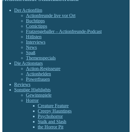
Der Actionfilm
Actionfreunde live vor Ort
Buchtipps
Comictipps
Fratzengeballer – Actionfreunde-Podcast
Hitlisten
Interviews
News
Spaß
Themenspecials
Die Actionstars
Action-Regisseure
Actionhelden
Powerfrauen
Reviews
Sonstige Highlights
Gewinnspiele
Horror
Creature Feature
Creepy Hauntings
Psychohorror
Stalk and Slash
the Horror Pit