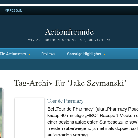
IMPRESSUM
Actionfreunde
WIR ZELEBRIEREN ACTIONFILME, DIE ROCKEN!
Die Actionstars
Reviews
Sonstige Highlights
Tag-Archiv für ‘Jake Szymanski’
Tour de Pharmacy
Bei „Tour de Pharmacy“ (aka „Pharmacy Road“
knapp 40-minütige „HBO“-Radsport-Mockumen
einer bestens aufgelegten Starbesetzung sow
meisten (überwiegend ja mehr als doppelt so 
aufzuwarten vermag…