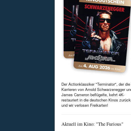
Der Actionklassiker "Terminator", der die
Karrieren von Arnold Schwarzenegger un
James Cameron beflügelte, kehrt 4K-
restauriert in die deutschen Kinos zurück
und wir verlosen Freikarten!
Aktuell im Kino: "The Furious"