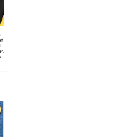
l-
ff
t
e“.
s