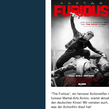
"The Furious", ein famoser Actionreißer 
furioser Martial-Arts-Action, startet aktuel
den deutschen Kinos! Wir verraten euch,
was der Actionfilm drauf hat!