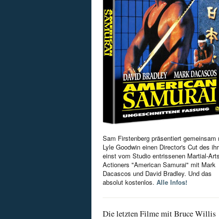
Sam Firstenberg präsentiert gemeinsam 
Lyle Goodwin einen Director's Cut des i
einst vom Studio entrissenen Martial-Art
Actioners "American Samurai" mit Mark
Dacascos und David Bradley. Und das
absolut kostenlos.
Alle Infos!
Die letzten Filme mit Bruce Willis