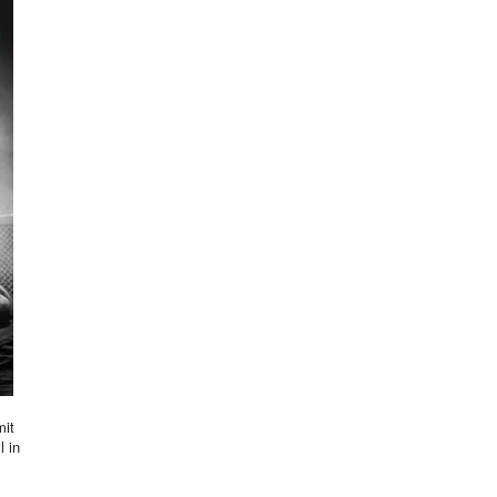
mit
l in