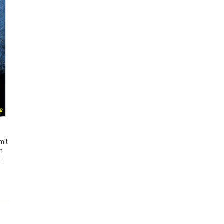
mit
hm
s-