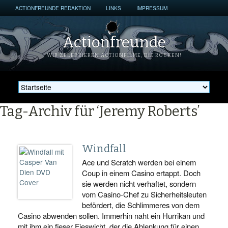
ACTIONFREUNDE REDAKTION
LINKS
IMPRESSUM
Actionfreunde
WIR ZELEBRIEREN ACTIONFILME, DIE ROCKEN!
Tag-Archiv für ‘Jeremy Roberts’
Windfall
Ace und Scratch werden bei einem
Coup in einem Casino ertappt. Doch
sie werden nicht verhaftet, sondern
vom Casino-Chef zu Sicherheitsleuten
befördert, die Schlimmeres von dem
Casino abwenden sollen. Immerhin naht ein Hurrikan und
mit ihm ein fieser Fieswicht, der die Ablenkung für einen