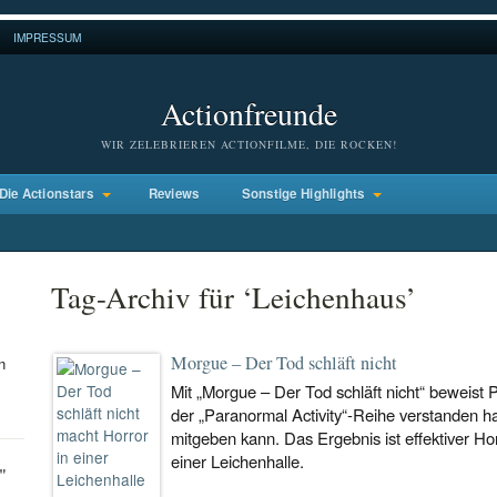
IMPRESSUM
Actionfreunde
WIR ZELEBRIEREN ACTIONFILME, DIE ROCKEN!
Die Actionstars
Reviews
Sonstige Highlights
Tag-Archiv für ‘Leichenhaus’
Morgue – Der Tod schläft nicht
n
Mit „Morgue – Der Tod schläft nicht“ beweist
der „Paranormal Activity“-Reihe verstanden h
mitgeben kann. Das Ergebnis ist effektiver Hor
einer Leichenhalle.
"