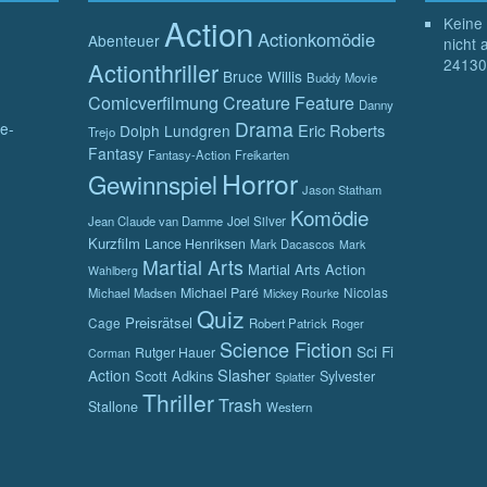
Action
Keine 
Actionkomödie
Abenteuer
nicht 
24130
Actionthriller
Bruce Willis
Buddy Movie
Comicverfilmung
Creature Feature
Danny
Drama
e-
Eric Roberts
Dolph Lundgren
Trejo
Fantasy
Fantasy-Action
Freikarten
Horror
Gewinnspiel
Jason Statham
Komödie
Jean Claude van Damme
Joel Silver
Kurzfilm
Lance Henriksen
Mark Dacascos
Mark
Martial Arts
Martial Arts Action
Wahlberg
Michael Paré
Nicolas
Michael Madsen
Mickey Rourke
Quiz
Preisrätsel
Cage
Robert Patrick
Roger
Science Fiction
Sci Fi
Rutger Hauer
Corman
Slasher
Action
Scott Adkins
Sylvester
Splatter
Thriller
Trash
Stallone
Western