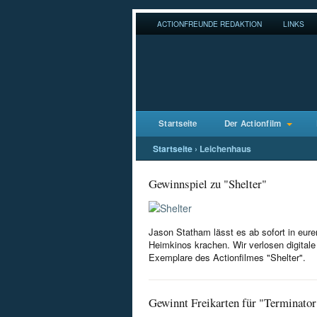
ACTIONFREUNDE REDAKTION
LINKS
Startseite
Der Actionfilm
Startseite
›
Leichenhaus
Gewinnspiel zu "Shelter"
Jason Statham lässt es ab sofort in eure
Heimkinos krachen. Wir verlosen digitale
Exemplare des Actionfilmes "Shelter".
Gewinnt Freikarten für "Terminator