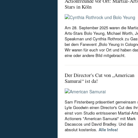
Actionfreunde vor Ort: Martial-Art
Stars in Köln
Am 28. September 2025 waren die Martia
Arts-Stars Bolo Yeung, Michael Worth, Je
Speakman und Cynthia Rothrock zu Gas
bei dem Fanevent „Bolo Yeung in Cologn
Wir waren für euch vor Ort und haben da
eine oder andere Bild mitgebracht.
Der Director's Cut von „American
Samurai“ ist da!
Sam Firstenberg präsentiert gemeinsam 
Lyle Goodwin einen Director's Cut des i
einst vom Studio entrissenen Martial-Art
Actioners "American Samurai" mit Mark
Dacascos und David Bradley. Und das
absolut kostenlos.
Alle Infos!