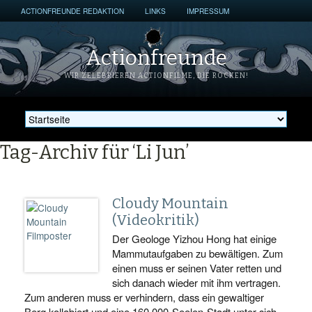
ACTIONFREUNDE REDAKTION
LINKS
IMPRESSUM
Actionfreunde
WIR ZELEBRIEREN ACTIONFILME, DIE ROCKEN!
Tag-Archiv für ‘Li Jun’
Cloudy Mountain
(Videokritik)
Der Geologe Yizhou Hong hat einige
Mammutaufgaben zu bewältigen. Zum
einen muss er seinen Vater retten und
sich danach wieder mit ihm vertragen.
Zum anderen muss er verhindern, dass ein gewaltiger
Berg kollabiert und eine 160.000-Seelen-Stadt unter sich