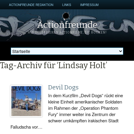
ACTIONFREUNDE REDAKTION
LINKS
IMPRESSUM
Actionfreunde
WIR ZELEBRIEREN ACTIONFILME, DIE ROCKEN!
Tag-Archiv für ‘Lindsay Holt’
Devil Dogs
In dem Kurzfilm „Devil Dogs“ rückt eine
kleine Einheit amerikanischer Soldaten
im Rahmen der „Operation Phantom
Fury“ immer weiter ins Zentrum der
schwer umkämpften irakischen Stadt
Falludscha vor…