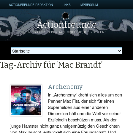
ACTIONFREUNDE REDAKTION
LINKS
IMPRESSUM
Actionfreunde
WIR ZELEBRIEREN ACTIONFILME, DIE ROCKEN!
Tag-Archiv für ‘Mac Brandt’
Archenemy
In „Archenemy“ dreht sich alles um den
Penner Max Fist, der sich für einen
Superhelden aus einer anderen
Dimension hält und die Welt vor seiner
Erzfeindin beschützen muss. Als der
junge Hamster nicht ganz uneigennützig den Geschichten
von Max lauscht, entwickelt sich eine Freundschaft. Und