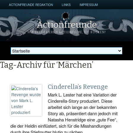
ACTIONFREUNDE REDAKTION
LINKS
IMPRESSUM
Actionfreunde
WIR ZELEBRIEREN ACTIONFILME, DIE ROCKEN!
Tag-Archiv für ‘Märchen’
Cinderella’s Revenge
Mark L. Lester hat eine Variation der
Cinderella-Story produziert. Diese
arbeitet sich lange an der bekannten
Story ab, präsentiert dann jedoch mit
Natasha Henstridge eine „gute Fee“,
die der Heldin einflüstert, sich für die Misshandlungen
durch ihre Stiefmutter blutig zu rächen.