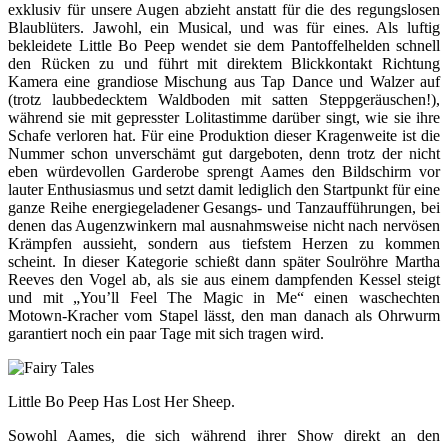
exklusiv für unsere Augen abzieht anstatt für die des regungslosen
Blaublüters. Jawohl, ein Musical, und was für eines. Als luftig
bekleidete Little Bo Peep wendet sie dem Pantoffelhelden schnell
den Rücken zu und führt mit direktem Blickkontakt Richtung
Kamera eine grandiose Mischung aus Tap Dance und Walzer auf
(trotz laubbedecktem Waldboden mit satten Steppgeräuschen!),
während sie mit gepresster Lolitastimme darüber singt, wie sie ihre
Schafe verloren hat. Für eine Produktion dieser Kragenweite ist die
Nummer schon unverschämt gut dargeboten, denn trotz der nicht
eben würdevollen Garderobe sprengt Aames den Bildschirm vor
lauter Enthusiasmus und setzt damit lediglich den Startpunkt für eine
ganze Reihe energiegeladener Gesangs- und Tanzaufführungen, bei
denen das Augenzwinkern mal ausnahmsweise nicht nach nervösen
Krämpfen aussieht, sondern aus tiefstem Herzen zu kommen
scheint. In dieser Kategorie schießt dann später Soulröhre Martha
Reeves den Vogel ab, als sie aus einem dampfenden Kessel steigt
und mit „You’ll Feel The Magic in Me“ einen waschechten
Motown-Kracher vom Stapel lässt, den man danach als Ohrwurm
garantiert noch ein paar Tage mit sich tragen wird.
Little Bo Peep Has Lost Her Sheep.
Sowohl Aames, die sich während ihrer Show direkt an den