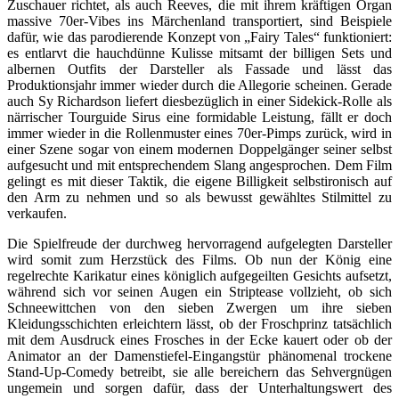
Zuschauer richtet, als auch Reeves, die mit ihrem kräftigen Organ
massive 70er-Vibes ins Märchenland transportiert, sind Beispiele
dafür, wie das parodierende Konzept von „Fairy Tales“ funktioniert:
es entlarvt die hauchdünne Kulisse mitsamt der billigen Sets und
albernen Outfits der Darsteller als Fassade und lässt das
Produktionsjahr immer wieder durch die Allegorie scheinen. Gerade
auch Sy Richardson liefert diesbezüglich in einer Sidekick-Rolle als
närrischer Tourguide Sirus eine formidable Leistung, fällt er doch
immer wieder in die Rollenmuster eines 70er-Pimps zurück, wird in
einer Szene sogar von einem modernen Doppelgänger seiner selbst
aufgesucht und mit entsprechendem Slang angesprochen. Dem Film
gelingt es mit dieser Taktik, die eigene Billigkeit selbstironisch auf
den Arm zu nehmen und so als bewusst gewähltes Stilmittel zu
verkaufen.
Die Spielfreude der durchweg hervorragend aufgelegten Darsteller
wird somit zum Herzstück des Films. Ob nun der König eine
regelrechte Karikatur eines königlich aufgegeilten Gesichts aufsetzt,
während sich vor seinen Augen ein Striptease vollzieht, ob sich
Schneewittchen von den sieben Zwergen um ihre sieben
Kleidungsschichten erleichtern lässt, ob der Froschprinz tatsächlich
mit dem Ausdruck eines Frosches in der Ecke kauert oder ob der
Animator an der Damenstiefel-Eingangstür phänomenal trockene
Stand-Up-Comedy betreibt, sie alle bereichern das Sehvergnügen
ungemein und sorgen dafür, dass der Unterhaltungswert des