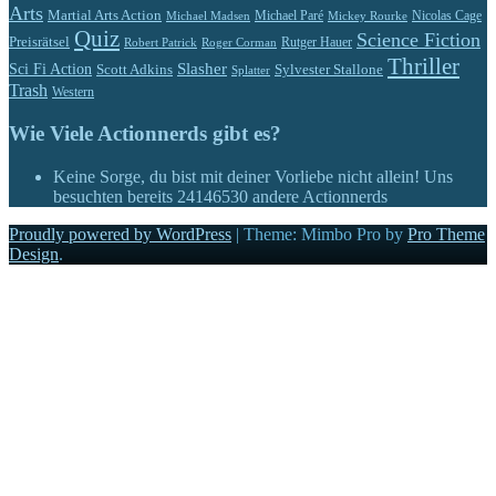
Arts
Martial Arts Action
Michael Paré
Nicolas Cage
Michael Madsen
Mickey Rourke
Quiz
Science Fiction
Preisrätsel
Rutger Hauer
Robert Patrick
Roger Corman
Thriller
Slasher
Sci Fi Action
Scott Adkins
Sylvester Stallone
Splatter
Trash
Western
Wie Viele Actionnerds gibt es?
Keine Sorge, du bist mit deiner Vorliebe nicht allein! Uns
besuchten bereits
24146530
andere Actionnerds
Proudly powered by WordPress
|
Theme: Mimbo Pro by
Pro Theme
Design
.