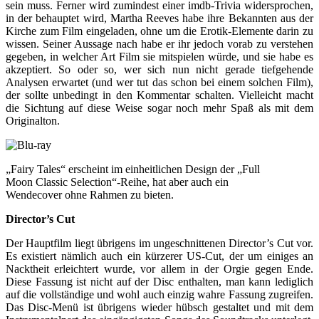
sein muss. Ferner wird zumindest einer imdb-Trivia widersprochen,
in der behauptet wird, Martha Reeves habe ihre Bekannten aus der
Kirche zum Film eingeladen, ohne um die Erotik-Elemente darin zu
wissen. Seiner Aussage nach habe er ihr jedoch vorab zu verstehen
gegeben, in welcher Art Film sie mitspielen würde, und sie habe es
akzeptiert. So oder so, wer sich nun nicht gerade tiefgehende
Analysen erwartet (und wer tut das schon bei einem solchen Film),
der sollte unbedingt in den Kommentar schalten. Vielleicht macht
die Sichtung auf diese Weise sogar noch mehr Spaß als mit dem
Originalton.
„Fairy Tales“ erscheint im einheitlichen Design der „Full
Moon Classic Selection“-Reihe, hat aber auch ein
Wendecover ohne Rahmen zu bieten.
Director’s Cut
Der Hauptfilm liegt übrigens im ungeschnittenen Director’s Cut vor.
Es existiert nämlich auch ein kürzerer US-Cut, der um einiges an
Nacktheit erleichtert wurde, vor allem in der Orgie gegen Ende.
Diese Fassung ist nicht auf der Disc enthalten, man kann lediglich
auf die vollständige und wohl auch einzig wahre Fassung zugreifen.
Das Disc-Menü ist übrigens wieder hübsch gestaltet und mit dem