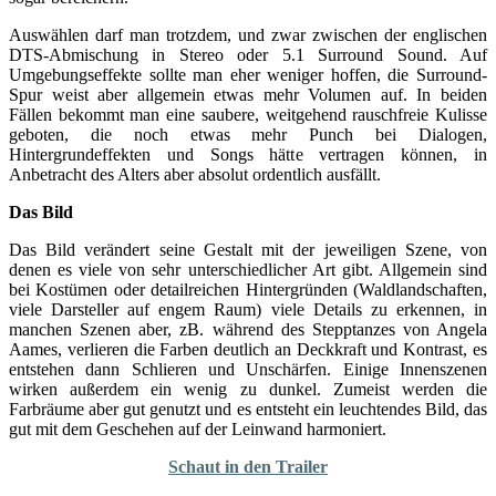
Auswählen darf man trotzdem, und zwar zwischen der englischen
DTS-Abmischung in Stereo oder 5.1 Surround Sound. Auf
Umgebungseffekte sollte man eher weniger hoffen, die Surround-
Spur weist aber allgemein etwas mehr Volumen auf. In beiden
Fällen bekommt man eine saubere, weitgehend rauschfreie Kulisse
geboten, die noch etwas mehr Punch bei Dialogen,
Hintergrundeffekten und Songs hätte vertragen können, in
Anbetracht des Alters aber absolut ordentlich ausfällt.
Das Bild
Das Bild verändert seine Gestalt mit der jeweiligen Szene, von
denen es viele von sehr unterschiedlicher Art gibt. Allgemein sind
bei Kostümen oder detailreichen Hintergründen (Waldlandschaften,
viele Darsteller auf engem Raum) viele Details zu erkennen, in
manchen Szenen aber, zB. während des Stepptanzes von Angela
Aames, verlieren die Farben deutlich an Deckkraft und Kontrast, es
entstehen dann Schlieren und Unschärfen. Einige Innenszenen
wirken außerdem ein wenig zu dunkel. Zumeist werden die
Farbräume aber gut genutzt und es entsteht ein leuchtendes Bild, das
gut mit dem Geschehen auf der Leinwand harmoniert.
Schaut in den Trailer