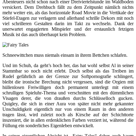
Abenteuers nicht schon nach einer Dreiviertelstunde im Waldboden
versickert. Dem Drehbuch fällt zu dem Zeitpunkt nämlich nichts
mehr weiter ein, als das horizontale Road Movie in die Vertikale der
Stiefel-Etagen zur verlagern und allerhand schrille Dekors mit noch
viel schrilleren Gestalten darin im Takt zu wechseln. Dank der
unerwartet engagierten Mitspieler und der erstaunlich fetzigen
Musik ist das auch überhaupt kein Problem.
Schneewittchen muss niemals einsam in ihrem Bettchen schlafen.
Und im Schuh, da geht’s hoch her, das hat wohl selbst Al in seiner
Stammbar so noch nicht erlebt. Doch selbst als das Treiben im
Rudel gefährlich an der Grenze zur Softpornografie schlingert,
bleibt die ironische Brechung nicht vergessen, sind die Orgien mit
hüllenlosen Freiwilligen doch permanent unterlegt mit einem
schrulligen Spieluhr-Thema und verschnitten mit den dümmlichen
Visagen derer, die von draußen durchs Schlüsselloch gucken.
Quigley, die sich in einer Aura von später nicht mehr gekannter
Unschuldigkeit eigentlich nur von einem Raum in den anderen
tragen lässt, wird zuletzt noch als Kirsche auf der Schichttorte
inszeniert, die in allen erdenklichen Farben verziert ist, während die
Füllung ein sonderliches Eigenleben entwickelt.
In seiner eigentlichen Absicht ist „Fairy Tales“ daher auch kaum