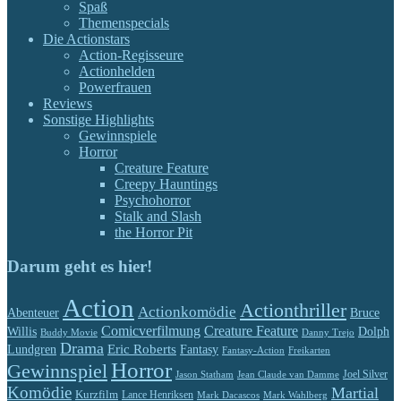
Spaß
Themenspecials
Die Actionstars
Action-Regisseure
Actionhelden
Powerfrauen
Reviews
Sonstige Highlights
Gewinnspiele
Horror
Creature Feature
Creepy Hauntings
Psychohorror
Stalk and Slash
the Horror Pit
Darum geht es hier!
Action
Actionthriller
Actionkomödie
Abenteuer
Bruce
Comicverfilmung
Creature Feature
Willis
Dolph
Buddy Movie
Danny Trejo
Drama
Eric Roberts
Lundgren
Fantasy
Fantasy-Action
Freikarten
Horror
Gewinnspiel
Jason Statham
Jean Claude van Damme
Joel Silver
Komödie
Martial
Kurzfilm
Lance Henriksen
Mark Dacascos
Mark Wahlberg