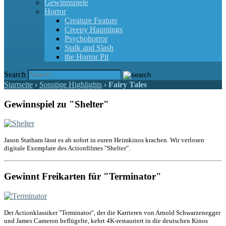
Gewinnspiele
Horror
Creature Feature
Creepy Hauntings
Psychohorror
Stalk and Slash
the Horror Pit
Search
Startseite
›
Sonstige Highlights
›
Fairy Tales
Gewinnspiel zu "Shelter"
Jason Statham lässt es ab sofort in euren Heimkinos krachen. Wir verlosen
digitale Exemplare des Actionfilmes "Shelter".
Gewinnt Freikarten für "Terminator"
Der Actionklassiker "Terminator", der die Karrieren von Arnold Schwarzenegger
und James Cameron beflügelte, kehrt 4K-restauriert in die deutschen Kinos