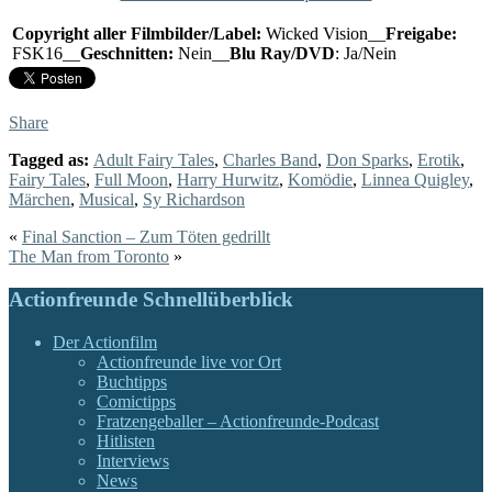
Copyright aller Filmbilder/Label:
Wicked Vision__
Freigabe:
FSK16__
Geschnitten:
Nein__
Blu Ray/DVD
: Ja/Nein
Share
Tagged as:
Adult Fairy Tales
,
Charles Band
,
Don Sparks
,
Erotik
,
Fairy Tales
,
Full Moon
,
Harry Hurwitz
,
Komödie
,
Linnea Quigley
,
Märchen
,
Musical
,
Sy Richardson
«
Final Sanction – Zum Töten gedrillt
The Man from Toronto
»
Actionfreunde Schnellüberblick
Der Actionfilm
Actionfreunde live vor Ort
Buchtipps
Comictipps
Fratzengeballer – Actionfreunde-Podcast
Hitlisten
Interviews
News