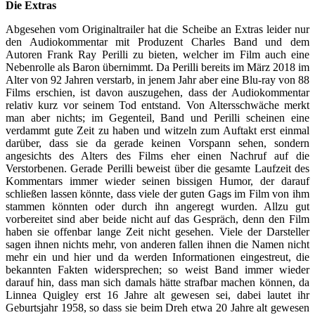
Die Extras
Abgesehen vom Originaltrailer hat die Scheibe an Extras leider nur
den Audiokommentar mit Produzent Charles Band und dem
Autoren Frank Ray Perilli zu bieten, welcher im Film auch eine
Nebenrolle als Baron übernimmt. Da Perilli bereits im März 2018 im
Alter von 92 Jahren verstarb, in jenem Jahr aber eine Blu-ray von 88
Films erschien, ist davon auszugehen, dass der Audiokommentar
relativ kurz vor seinem Tod entstand. Von Altersschwäche merkt
man aber nichts; im Gegenteil, Band und Perilli scheinen eine
verdammt gute Zeit zu haben und witzeln zum Auftakt erst einmal
darüber, dass sie da gerade keinen Vorspann sehen, sondern
angesichts des Alters des Films eher einen Nachruf auf die
Verstorbenen. Gerade Perilli beweist über die gesamte Laufzeit des
Kommentars immer wieder seinen bissigen Humor, der darauf
schließen lassen könnte, dass viele der guten Gags im Film von ihm
stammen könnten oder durch ihn angeregt wurden. Allzu gut
vorbereitet sind aber beide nicht auf das Gespräch, denn den Film
haben sie offenbar lange Zeit nicht gesehen. Viele der Darsteller
sagen ihnen nichts mehr, von anderen fallen ihnen die Namen nicht
mehr ein und hier und da werden Informationen eingestreut, die
bekannten Fakten widersprechen; so weist Band immer wieder
darauf hin, dass man sich damals hätte strafbar machen können, da
Linnea Quigley erst 16 Jahre alt gewesen sei, dabei lautet ihr
Geburtsjahr 1958, so dass sie beim Dreh etwa 20 Jahre alt gewesen