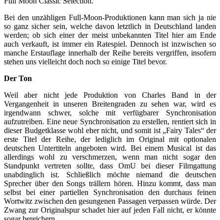
Full Moon Classic Selection.
Bei den unzähligen Full-Moon-Produktionen kann man sich ja nie
so ganz sicher sein, welche davon letztlich in Deutschland landen
werden; ob sich einer der meist unbekannten Titel hier am Ende
auch verkauft, ist immer ein Ratespiel. Dennoch ist inzwischen so
manche Erstauflage innerhalb der Reihe bereits vergriffen, insofern
stehen uns vielleicht doch noch so einige Titel bevor.
Der Ton
Weil aber nicht jede Produktion von Charles Band in der
Vergangenheit in unseren Breitengraden zu sehen war, wird es
irgendwann schwer, solche mit verfügbarer Synchronisation
aufzutreiben. Eine neue Synchronisation zu erstellen, rentiert sich in
dieser Budgetklasse wohl eher nicht, und somit ist „Fairy Tales“ der
erste Titel der Reihe, der lediglich im Original mit optionalen
deutschen Untertiteln angeboten wird. Bei einem Musical ist das
allerdings wohl zu verschmerzen, wenn man nicht sogar den
Standpunkt vertreten sollte, dass OmU bei dieser Filmgattung
unabdinglich ist. Schließlich möchte niemand die deutschen
Sprecher über den Songs trällern hören. Hinzu kommt, dass man
selbst bei einer partiellen Synchronisation den durchaus feinen
Wortwitz zwischen den gesungenen Passagen verpassen würde. Der
Zwang zur Originalspur schadet hier auf jeden Fall nicht, er könnte
sogar bereichern.