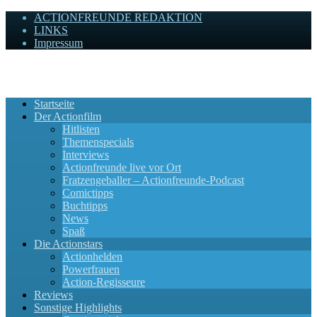
ACTIONFREUNDE REDAKTION
LINKS
Impressum
Actionfreunde
Wir zelebrieren Actionfilme, die rocken!
Startseite
Der Actionfilm
Hitlisten
Themenspecials
Interviews
Actionfreunde live vor Ort
Fratzengeballer – Actionfreunde-Podcast
Comictipps
Buchtipps
News
Spaß
Die Actionstars
Actionhelden
Powerfrauen
Action-Regisseure
Reviews
Sonstige Highlights