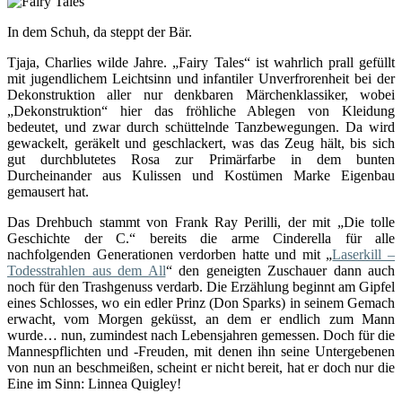
In dem Schuh, da steppt der Bär.
Tjaja, Charlies wilde Jahre. „Fairy Tales“ ist wahrlich prall gefüllt
mit jugendlichem Leichtsinn und infantiler Unverfrorenheit bei der
Dekonstruktion aller nur denkbaren Märchenklassiker, wobei
„Dekonstruktion“ hier das fröhliche Ablegen von Kleidung
bedeutet, und zwar durch schüttelnde Tanzbewegungen. Da wird
gewackelt, geräkelt und geschlackert, was das Zeug hält, bis sich
gut durchblutetes Rosa zur Primärfarbe in dem bunten
Durcheinander aus Kulissen und Kostümen Marke Eigenbau
gemausert hat.
Das Drehbuch stammt von Frank Ray Perilli, der mit „Die tolle
Geschichte der C.“ bereits die arme Cinderella für alle
nachfolgenden Generationen verdorben hatte und mit „
Laserkill –
Todesstrahlen aus dem All
“ den geneigten Zuschauer dann auch
noch für den Trashgenuss verdarb. Die Erzählung beginnt am Gipfel
eines Schlosses, wo ein edler Prinz (Don Sparks) in seinem Gemach
erwacht, vom Morgen geküsst, an dem er endlich zum Mann
wurde… nun, zumindest nach Lebensjahren gemessen. Doch für die
Mannespflichten und -Freuden, mit denen ihn seine Untergebenen
von nun an beschmeißen, scheint er nicht bereit, hat er doch nur die
Eine im Sinn: Linnea Quigley!