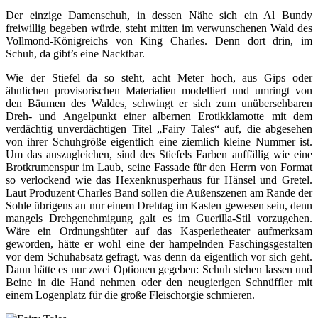
Der einzige Damenschuh, in dessen Nähe sich ein Al Bundy
freiwillig begeben würde, steht mitten im verwunschenen Wald des
Vollmond-Königreichs von King Charles. Denn dort drin, im
Schuh, da gibt’s eine Nacktbar.
Wie der Stiefel da so steht, acht Meter hoch, aus Gips oder
ähnlichen provisorischen Materialien modelliert und umringt von
den Bäumen des Waldes, schwingt er sich zum unübersehbaren
Dreh- und Angelpunkt einer albernen Erotikklamotte mit dem
verdächtig unverdächtigen Titel „Fairy Tales“ auf, die abgesehen
von ihrer Schuhgröße eigentlich eine ziemlich kleine Nummer ist.
Um das auszugleichen, sind des Stiefels Farben auffällig wie eine
Brotkrumenspur im Laub, seine Fassade für den Herrn von Format
so verlockend wie das Hexenknusperhaus für Hänsel und Gretel.
Laut Produzent Charles Band sollen die Außenszenen am Rande der
Sohle übrigens an nur einem Drehtag im Kasten gewesen sein, denn
mangels Drehgenehmigung galt es im Guerilla-Stil vorzugehen.
Wäre ein Ordnungshüter auf das Kasperletheater aufmerksam
geworden, hätte er wohl eine der hampelnden Faschingsgestalten
vor dem Schuhabsatz gefragt, was denn da eigentlich vor sich geht.
Dann hätte es nur zwei Optionen gegeben: Schuh stehen lassen und
Beine in die Hand nehmen oder den neugierigen Schnüffler mit
einem Logenplatz für die große Fleischorgie schmieren.