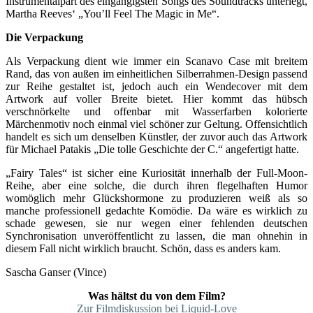
Instrumentalpart des eingängigsten Songs des Soundtracks unterlegt,
Martha Reeves‘ „You’ll Feel The Magic in Me“.
Die Verpackung
Als Verpackung dient wie immer ein Scanavo Case mit breitem
Rand, das von außen im einheitlichen Silberrahmen-Design passend
zur Reihe gestaltet ist, jedoch auch ein Wendecover mit dem
Artwork auf voller Breite bietet. Hier kommt das hübsch
verschnörkelte und offenbar mit Wasserfarben kolorierte
Märchenmotiv noch einmal viel schöner zur Geltung. Offensichtlich
handelt es sich um denselben Künstler, der zuvor auch das Artwork
für Michael Patakis „Die tolle Geschichte der C.“ angefertigt hatte.
„Fairy Tales“ ist sicher eine Kuriosität innerhalb der Full-Moon-
Reihe, aber eine solche, die durch ihren flegelhaften Humor
womöglich mehr Glückshormone zu produzieren weiß als so
manche professionell gedachte Komödie. Da wäre es wirklich zu
schade gewesen, sie nur wegen einer fehlenden deutschen
Synchronisation unveröffentlicht zu lassen, die man ohnehin in
diesem Fall nicht wirklich braucht. Schön, dass es anders kam.
Sascha Ganser (Vince)
Was hältst du von dem Film?
Zur Filmdiskussion bei Liquid-Love