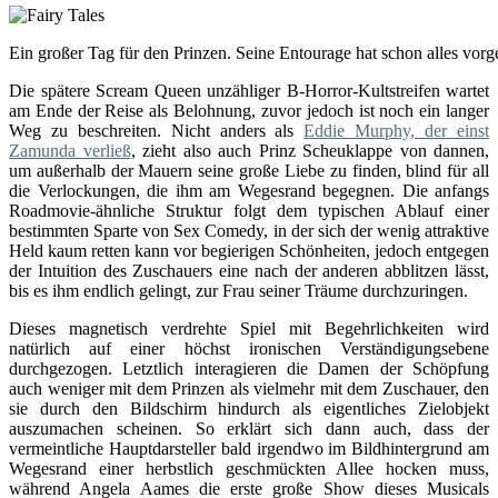
Ein großer Tag für den Prinzen. Seine Entourage hat schon alles vorg
Die spätere Scream Queen unzähliger B-Horror-Kultstreifen wartet
am Ende der Reise als Belohnung, zuvor jedoch ist noch ein langer
Weg zu beschreiten. Nicht anders als
Eddie Murphy, der einst
Zamunda verließ
, zieht also auch Prinz Scheuklappe von dannen,
um außerhalb der Mauern seine große Liebe zu finden, blind für all
die Verlockungen, die ihm am Wegesrand begegnen. Die anfangs
Roadmovie-ähnliche Struktur folgt dem typischen Ablauf einer
bestimmten Sparte von Sex Comedy, in der sich der wenig attraktive
Held kaum retten kann vor begierigen Schönheiten, jedoch entgegen
der Intuition des Zuschauers eine nach der anderen abblitzen lässt,
bis es ihm endlich gelingt, zur Frau seiner Träume durchzuringen.
Dieses magnetisch verdrehte Spiel mit Begehrlichkeiten wird
natürlich auf einer höchst ironischen Verständigungsebene
durchgezogen. Letztlich interagieren die Damen der Schöpfung
auch weniger mit dem Prinzen als vielmehr mit dem Zuschauer, den
sie durch den Bildschirm hindurch als eigentliches Zielobjekt
auszumachen scheinen. So erklärt sich dann auch, dass der
vermeintliche Hauptdarsteller bald irgendwo im Bildhintergrund am
Wegesrand einer herbstlich geschmückten Allee hocken muss,
während Angela Aames die erste große Show dieses Musicals