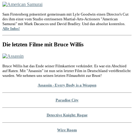
Sam Firstenberg präsentiert gemeinsam mit Lyle Goodwin einen Director's Cut
des ihm einst vom Studio entrissenen Martial-Arts-Actioners "American
Samurai" mit Mark Dacascos und David Bradley. Und das absolut kostenlos.
Alle Infos!
Die letzten Filme mit Bruce Willis
Bruce Willis hat das Ende seiner Filmkarriere verkündet. Es war ein Abschied
auf Raten. Mit "Assassin" ist nun sein letzter Film in Deutschland veröffentlicht
wurden. Wir nehmen uns seinen letzten Filmauftritt zur Brust!
Assassin - Every Body is a Weapon
Paradise City
Detective Knight: Rogue
Wire Room