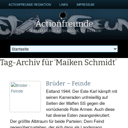
ACTIONFREUNDE REDAKTION
LINKS
IMPRESSUM
Actionfreunde
WIR ZELEBRIEREN ACTIONFILME, DIE ROCKEN!
Tag-Archiv für ‘Maiken Schmidt’
Brüder – Feinde
Estland 1944: Der Este Karl kämpft mit
seinen Kameraden unfreiwillig auf
Seiten der Waffen SS gegen die
vorrückende Rote Armee. Auch diese
hat diverse Esten zwangsrekrutiert.
Der größte Albtraum für beide Parteien: Dem Feind
gegenüberzustehen, der sich dann als Landsmann