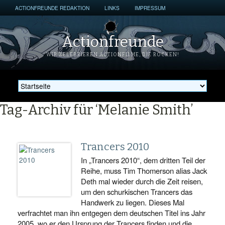
ACTIONFREUNDE REDAKTION
LINKS
IMPRESSUM
Actionfreunde
WIR ZELEBRIEREN ACTIONFILME, DIE ROCKEN!
Tag-Archiv für ‘Melanie Smith’
Trancers 2010
In „Trancers 2010“, dem dritten Teil der
Reihe, muss Tim Thomerson alias Jack
Deth mal wieder durch die Zeit reisen,
um den schurkischen Trancers das
Handwerk zu liegen. Dieses Mal
verfrachtet man ihn entgegen dem deutschen Titel ins Jahr
2005, wo er den Ursprung der Trancers finden und die