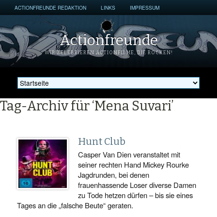
ACTIONFREUNDE REDAKTION
LINKS
IMPRESSUM
Actionfreunde
WIR ZELEBRIEREN ACTIONFILME, DIE ROCKEN!
Tag-Archiv für ‘Mena Suvari’
Hunt Club
Casper Van Dien veranstaltet mit
seiner rechten Hand Mickey Rourke
Jagdrunden, bei denen
frauenhassende Loser diverse Damen
zu Tode hetzen dürfen – bis sie eines
Tages an die „falsche Beute“ geraten.