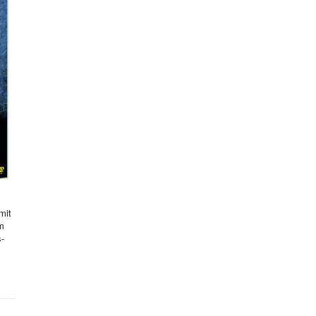
mit
hm
s-