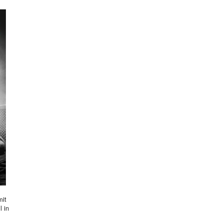
mit
l in