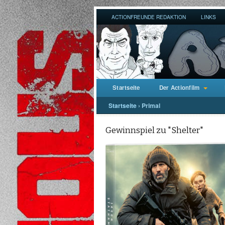
ACTIONFREUNDE REDAKTION
LINKS
Startseite
Der Actionfilm
Startseite
›
Primal
Gewinnspiel zu "Shelter"