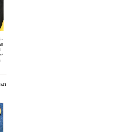
l-
ff
t
e“.
s
can