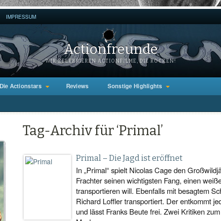
IMPRESSUM
Actionfreunde
WIR ZELEBRIEREN ACTIONFILME, DIE ROCKEN!
Die Actionstars
Reviews
Sonstige Highlights
Tag-Archiv für ‘Primal’
Primal – Die Jagd ist eröffnet
In „Primal“ spielt Nicolas Cage den Großwildj
Frachter seinen wichtigsten Fang, einen weiße
transportieren will. Ebenfalls mit besagtem S
Richard Loffler transportiert. Der entkommt j
und lässt Franks Beute frei. Zwei Kritiken zum 