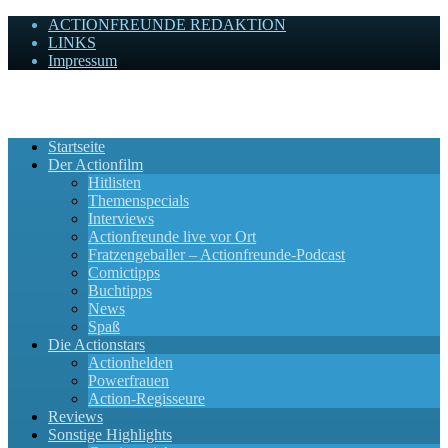
ACTIONFREUNDE REDAKTION
LINKS
Impressum
Actionfreunde
Wir zelebrieren Actionfilme, die rocken!
Startseite
Der Actionfilm
Hitlisten
Themenspecials
Interviews
Actionfreunde live vor Ort
Fratzengeballer – Actionfreunde-Podcast
Comictipps
Buchtipps
News
Spaß
Die Actionstars
Actionhelden
Powerfrauen
Action-Regisseure
Reviews
Sonstige Highlights