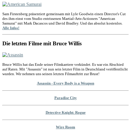
Sam Firstenberg präsentiert gemeinsam mit Lyle Goodwin einen Director's Cut
des ihm einst vom Studio entrissenen Martial-Arts-Actioners "American
Samurai" mit Mark Dacascos und David Bradley. Und das absolut kostenlos.
Alle Infos!
Die letzten Filme mit Bruce Willis
Bruce Willis hat das Ende seiner Filmkarriere verkündet. Es war ein Abschied
auf Raten. Mit "Assassin" ist nun sein letzter Film in Deutschland veröffentlicht
wurden. Wir nehmen uns seinen letzten Filmauftritt zur Brust!
Assassin - Every Body is a Weapon
Paradise City
Detective Knight: Rogue
Wire Room