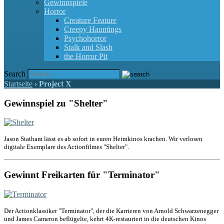
Gewinnspiele
Horror
Creature Feature
Creepy Hauntings
Psychohorror
Stalk and Slash
the Horror Pit
Search
Startseite
›
Project X
Gewinnspiel zu "Shelter"
Jason Statham lässt es ab sofort in euren Heimkinos krachen. Wir verlosen
digitale Exemplare des Actionfilmes "Shelter".
Gewinnt Freikarten für "Terminator"
Der Actionklassiker "Terminator", der die Karrieren von Arnold Schwarzenegger
und James Cameron beflügelte, kehrt 4K-restauriert in die deutschen Kinos