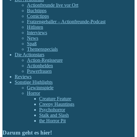
Actionfreunde live vor Ort
Buchtipps
Comictipps
Fratzengeballer – Actionfreunde-Podcast
Hitlisten
Interviews
News
Spaß
Themenspecials
Die Actionstars
Action-Regisseure
Actionhelden
Powerfrauen
Reviews
Sonstige Highlights
Gewinnspiele
Horror
Creature Feature
Creepy Hauntings
Psychohorror
Stalk and Slash
the Horror Pit
Darum geht es hier!