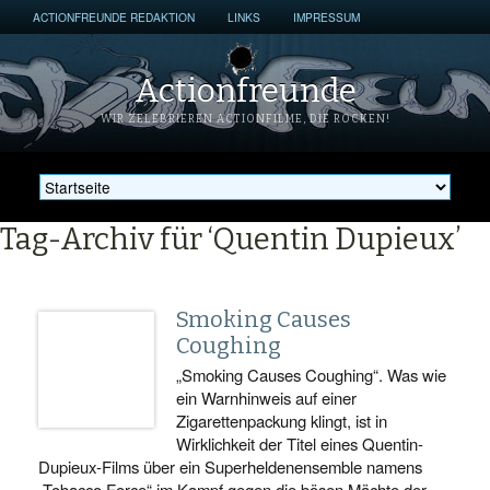
ACTIONFREUNDE REDAKTION
LINKS
IMPRESSUM
Actionfreunde
WIR ZELEBRIEREN ACTIONFILME, DIE ROCKEN!
Tag-Archiv für ‘Quentin Dupieux’
Smoking Causes
Coughing
„Smoking Causes Coughing“. Was wie
ein Warnhinweis auf einer
Zigarettenpackung klingt, ist in
Wirklichkeit der Titel eines Quentin-
Dupieux-Films über ein Superheldenensemble namens
„Tobacco Force“ im Kampf gegen die bösen Mächte der